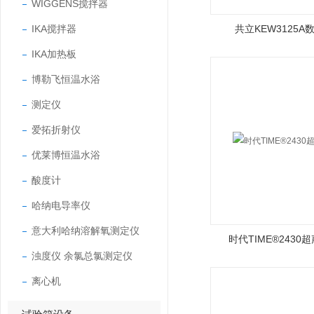
WIGGENS搅拌器
IKA搅拌器
共立KEW3125
IKA加热板
博勒飞恒温水浴
测定仪
爱拓折射仪
优莱博恒温水浴
酸度计
哈纳电导率仪
意大利哈纳溶解氧测定仪
时代TIME®2430
浊度仪 余氯总氯测定仪
离心机