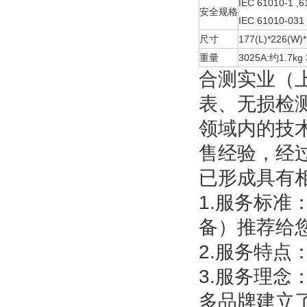
IEC 61010-1
,6
安全规格
IEC 61010-031
尺寸
177(L)*226(W
重量
3025A:约1.7
合测实业（
表、无损检
领域内的技
售经验，经
已形成具有
1.服务标
备）推荐给
2.服务特点
3.服务理
多品牌建立