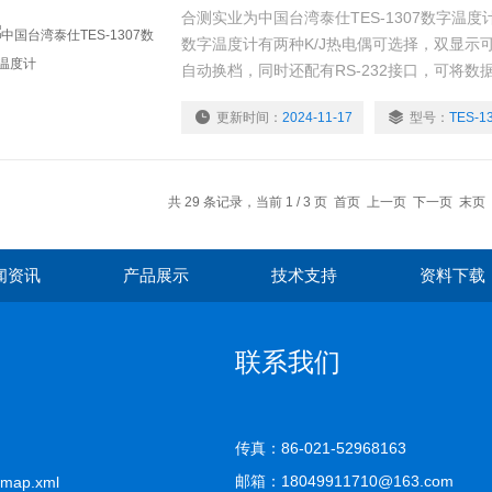
合测实业为中国台湾泰仕TES-1307数字温度计
数字温度计有两种K/J热电偶可选择，双显示可
自动换档，同时还配有RS-232接口，可将数
更新时间：
2024-11-17
型号：
TES-1
共 29 条记录，当前 1 / 3 页 首页 上一页
下一页
末页
闻资讯
产品展示
技术支持
资料下载
联系我们
传真：86-021-52968163
邮箱：18049911710@163.com
emap.xml