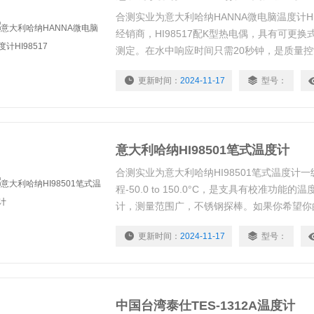
合测实业为意大利哈纳HANNA微电脑温度计HI
经销商，HI98517配K型热电偶，具有可更
测定。在水中响应时间只需20秒钟，是质量
理想选择。
更新时间：
2024-11-17
型号：
意大利哈纳HI98501笔式温度计
合测实业为意大利哈纳HI98501笔式温度计
程-50.0 to 150.0°C，是支具有校准功
计，测量范围广，不锈钢探棒。如果你希望你
清晰的数字显示，更好的精度或者不必担心由
更新时间：
2024-11-17
型号：
计破裂冻结。
中国台湾泰仕TES-1312A温度计