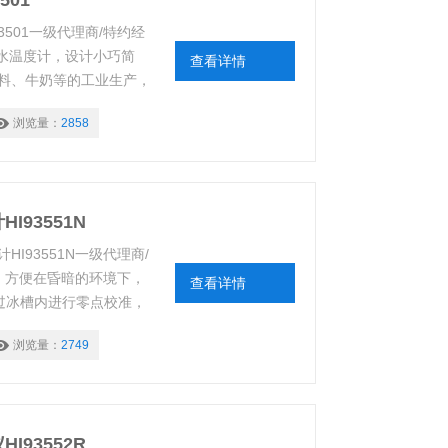
501
3501一级代理商/特约经
防水温度计，设计小巧简
查看详情
料、牛奶等的工业生产，
量。温度分辨率
浏览量：
2858
敏温度探头可更换，无需校
量。
93551N
I93551N一级代理商/
能，方便在昏暗的环境下，
查看详情
通过冰槽内进行零点校准，
浏览量：
2749
93552R