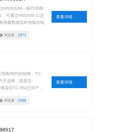
I93552R一级代理商/
，可通过HI92000-11定
查看详情
将测量数据实时传输到电
浏览量：
2871
理商/特约经销商，TC-
部开关选择，温度范
查看详情
明：该测温仪TC-950已停产，
浏览量：
2988
8517