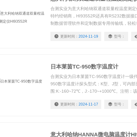
合测实业为意大利哈纳双通道双量程温度测定仪H
特约经销商，HI93552R还具有RS232数据接口
制数据管理软件和定制数据专用传输线，轻松
脑等其他外置设备。
更新时间：
2024-11-19
型号：
日本莱茵TC-950数字温度计
合测实业为日本莱茵TC-950数字温度计一级代
950数字温度计探头型式：K型、J型，可内
围:K:-160~72℃，J:-170~+1000℃。注
可用TC-400A替代。
更新时间：
2024-11-17
型号：
意大利哈纳HANNA微电脑温度计HI9