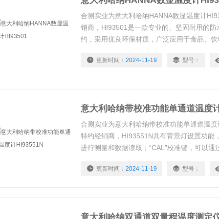
意大利哈纳HANNA数显温度计HI93
合测实业为意大利哈纳HANNA数显温度计HI9
销商，HI93501是一款专业的、坚固耐用的
约，采用优良环保材质，广泛应用于食品、饮
储存运输等日常场所以及常规通用样品温度测
更新时间：
2024-11-19
型号：
0.1℃(0.1℉),良好的精度和操作能力，热
准，穿透式设计，适用于半固体，固体样品测
意大利哈纳带校准功能单通道温度计HI
合测实业为意大利哈纳带校准功能单通道温度计H
特约经销商，HI93551N具有背景灯设置功
进行测量和数据读取；“CAL”校准键，可以
使测量数据更准确可靠。
更新时间：
2024-11-19
型号：
意大利哈纳双通道双量程温度测定仪HI