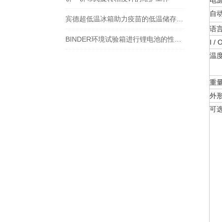
电
自
宾德超低温冰箱助力疫苗的低温储存及运输
语
BINDER环境试验箱进行锂电池的性能测试
I 
温
重
外
可