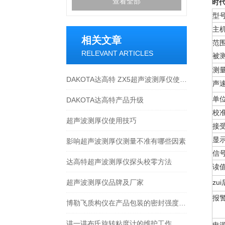
查看全部
时代
型
主
相关文章
范
RELEVANT ARTICLES
被
测
DAKOTA达高特 ZX5超声波测厚仪使用方法
声
单
DAKOTA达高特产品升级
校
超声波测厚仪使用技巧
接
显
影响超声波测厚仪测量不准有哪些因素
信
达高特超声波测厚仪探头校零方法
读
超声波测厚仪品牌及厂家
zu
报
博勒飞质构仪在产品包装的密封强度中的应用
讲一讲布氏旋转粘度计的维护工作