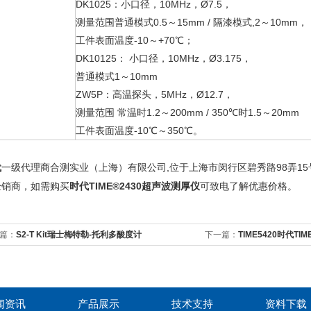
DK1025：小口径，10MHz，Ø7.5，
测量范围普通模式0.5～15mm / 隔漆模式,2～10mm，
工件表面温度-10～+70℃；
DK10125： 小口径，10MHz，Ø3.175，
普通模式1～10mm
ZW5P：高温探头，5MHz，Ø12.7，
测量范围 常温时1.2～200mm / 350℃时1.5～20mm
工件表面温度-10℃～350℃。
代
一级代理商
,
98
15
合测实业（上海）有限公司
位于上海市闵行区碧秀路
弄
时代TIME®2430超声波测厚仪
经销商，如需购买
可致电
了解优惠价格。
篇：
S2-T Kit瑞士梅特勒-托利多酸度计
下一篇：
TIME5420时代TI
闻资讯
产品展示
技术支持
资料下载