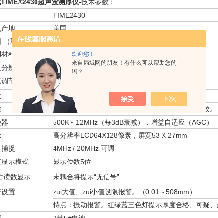
TIME®2430超声波测厚仪
-技术参数：
号
TIME2430
机产地
美国
围 （取决于探头和
测量范围0.6～508mm；
测材料）
欢迎您！
隔漆测厚，测量范围2～127mm
来自局域网的朋友！有什么可以帮助您的
量分辨率
0.01mm / 0.1mm
吗？
速调节范围
1000～15000mm
位
公制英制转换
准
一点、两点校准（较零位、零位声速同时较）、自校。
受器
500K～12MHz（每3dB衰减），增益自适应（AGC）
示
高分辨率LCD64X128像素，屏宽53 X 27mm
号捕捉
4MHz / 20MHz 可调
值显示模式
显示位数5位
i后读数显示
未耦合将提示“无信号”
警设置
zui大值、zui小值设限报警。（0.01～508mm）
特点：振动报警。红绿蓝三色灯提示厚度合格、可疑、