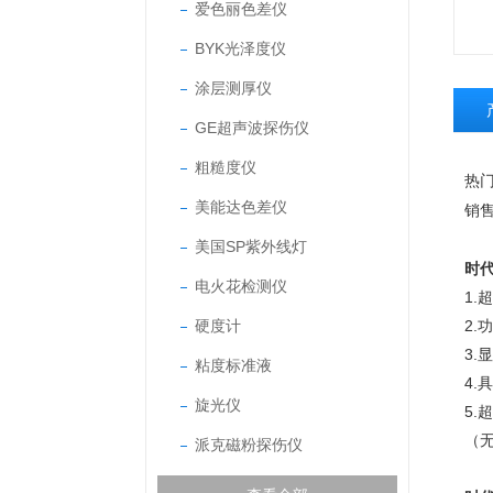
爱色丽色差仪
BYK光泽度仪
涂层测厚仪
GE超声波探伤仪
粗糙度仪
热
美能达色差仪
销
美国SP紫外线灯
时代
电火花检测仪
1
硬度计
2
3.
粘度标准液
4.
旋光仪
5.
（
派克磁粉探伤仪