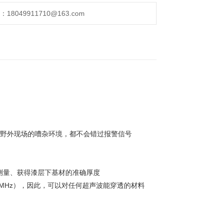
049911710@163.com
是野外现场的嘈杂环境，都不会错过报警信号
”的测量、获得漆层下基材的准确厚度
z～30MHz），因此，可以对任何超声波能穿透的材料