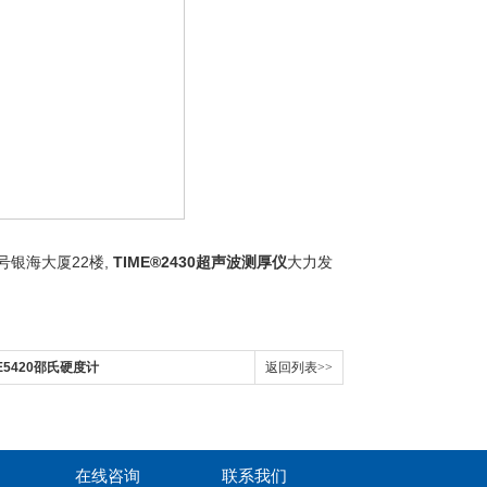
22
,
TIME®2430超声波测厚仪
大
号银海大厦
楼
力发
ME5420邵氏硬度计
返回列表>>
在线咨询
联系我们