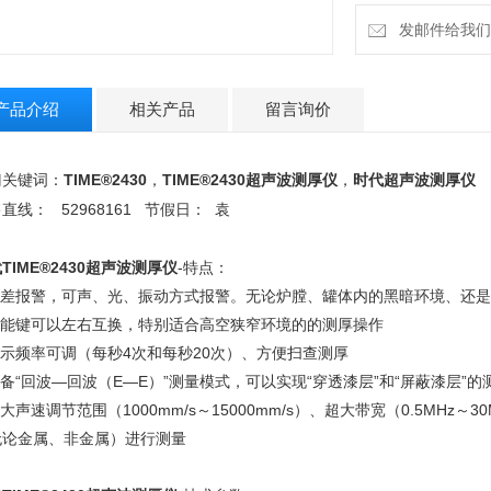
发邮件给我们：18
产品介绍
相关产品
留言询价
TIME®2430
TIME®2430超声波测厚仪
时代超声波测厚仪
门关键词：
，
，
52968161
售直线：
节假日：
袁
TIME®2430超声波测厚仪
-特点：
.超差报警，可声、光、振动方式报警。无论炉膛、罐体内的黑暗环境、还
.功能键可以左右互换，特别适合高空狭窄环境的的测厚操作
显示频率可调（每秒4次和每秒20次）、方便扫查测厚
具备“回波—回波（E—E）”测量模式，可以实现“穿透漆层”和“屏蔽漆层
超大声速调节范围（1000mm/s～15000mm/s）、超大带宽（0.5MH
无论金属、非金属）进行测量