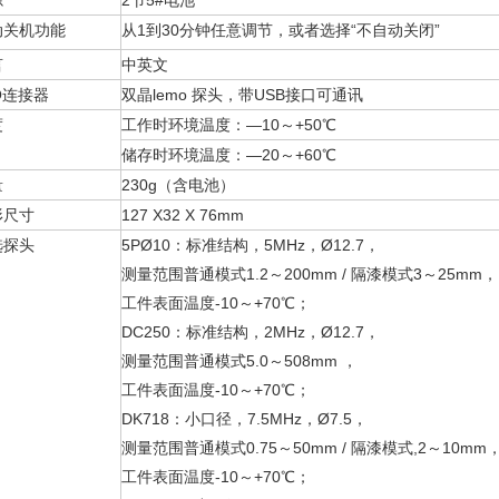
源
2节5#电池
动关机功能
从1到30分钟任意调节，或者选择“不自动关闭”
言
中英文
/ O连接器
双晶lemo 探头，带USB接口可通讯
度
工作时环境温度：—10～+50℃
储存时环境温度：—20～+60℃
量
230g（含电池）
形尺寸
127 X32 X 76mm
选探头
5PØ10：标准结构，5MHz，Ø12.7，
测量范围普通模式1.2～200mm / 隔漆模式3～25mm，
工件表面温度-10～+70℃；
DC250：标准结构，2MHz，Ø12.7，
测量范围普通模式5.0～508mm ，
工件表面温度-10～+70℃；
DK718：小口径，7.5MHz，Ø7.5，
测量范围普通模式0.75～50mm / 隔漆模式,2～10mm
工件表面温度-10～+70℃；