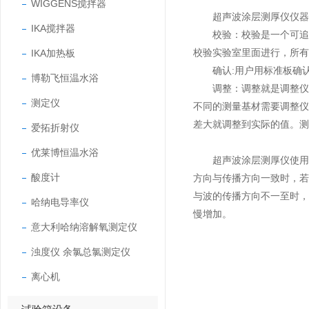
WIGGENS搅拌器
超声波涂层测厚仪仪器的
IKA搅拌器
校验：校验是一个可追溯
IKA加热板
校验实验室里面进行，所有
确认:用户用标准板确认
博勒飞恒温水浴
调整：调整就是调整仪器
测定仪
不同的测量基材需要调整
差大就调整到实际的值。测
爱拓折射仪
优莱博恒温水浴
超声波涂层测厚仪使用时
酸度计
方向与传播方向一致时，
与波的传播方向不一至时
哈纳电导率仪
慢增加。
意大利哈纳溶解氧测定仪
浊度仪 余氯总氯测定仪
离心机