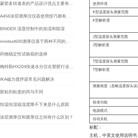
蒙那多转速表的产品设计优点主要有以下几个方面
使用环境
K型温度探头测量范围
A456涂层测厚仪仪器使用技巧都有什么？
K型解析度
BINDER:湿度控制中的加湿和除湿
J型温度探头测量范围
minitest600测厚仪基于两种不同的物理原理进行测量
J型解析度
药物稳定性试验箱的选择
T型温度探头测量范围
梅特勒HX204快速水分仪在塑胶行业的应用
T型解析度
IKA磁力搅拌器常见问题解决
测量精度（忽略温度探头误
胶粘剂粘度的同与不同
校准功能
恒温恒湿箱湿度降不下来是什么原因
电源模式
涂层测厚仪和膜厚仪之间有什么区别？
自动关机
标配：
主机，中英文使用说明书