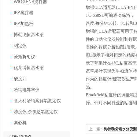
WIGGENS搅拌器
增强ULA适配器(ULA-EY)
IKA搅拌器
TC-650SD可编程冷冻浴；
IKA加热板
速度:每分钟50转、75转和1
增强的ULA适配器可用于
博勒飞恒温水浴
件的自动化仪器控制和数据采
测定仪
表性的数据分析如图1所示
图1显示了相对恒定的粘度4°C
爱拓折射仪
示了苹果汁在4°C,粘度高
优莱博恒温水浴
该苹果汁表现为牛顿流体特
酸度计
作为的粘度计/流变仪生产商之
品。
哈纳电导率仪
Brookfield粘度计
意大利哈纳溶解氧测定仪
择。针对不同行业的粘度测
浊度仪 余氯总氯测定仪
离心机
上一篇：
梅特勒卤素水分仪测