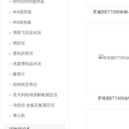
WIGGENS搅拌器
IKA搅拌器
罗威邦ET7200余
IKA加热板
博勒飞恒温水浴
测定仪
爱拓折射仪
优莱博恒温水浴
酸度计
哈纳电导率仪
意大利哈纳溶解氧测定仪
罗维朋ET7205
浊度仪 余氯总氯测定仪
离心机