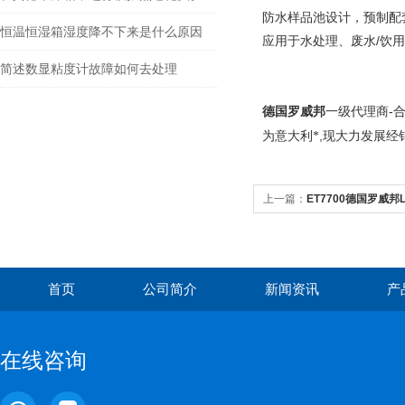
防水样品池设计，预制配
恒温恒湿箱湿度降不下来是什么原因
应用于水处理、废水/饮
简述数显粘度计故障如何去处理
德国罗威邦
-
一级代理商
意大利
,
为
*
现大力发展经
上一篇：
ET7700德国罗威邦L
首页
公司简介
新闻资讯
产
在线咨询