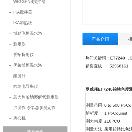
WIGGENS搅拌器
IKA搅拌器
IKA加热板
博勒飞恒温水浴
产品介绍
测定仪
爱拓折射仪
ET7240 ，
热门关键词：
优莱博恒温水浴
52968161
销售直线：
酸度计
哈纳电导率仪
罗威邦ET7240铂钴色度
意大利哈纳溶解氧测定仪
测量范围
0 to 500 Pt-Co
浊度仪 余氯总氯测定仪
解析度
1 Pt-Counist
离心机
测力精度
±10PCU
测量方法
采用铂钴比色
查看全部