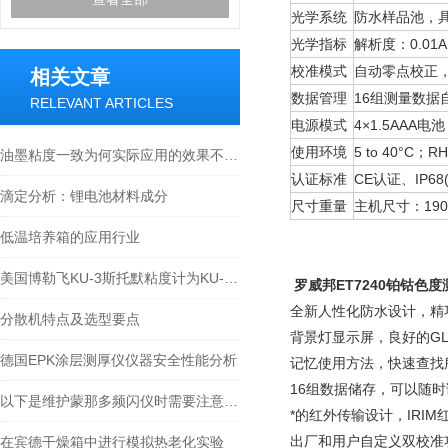
光学系统
防水样品池，具
光学指标
解析度：0.01A 
校准模式
自动零点校正
相关文章
数据管理
16组测量数据
RELEVANT ARTICLES
电源模式
4×1.5AAA
使用环境
5 to 40°C；R
油墨粘度一致为何实际应用的效果不同呢？
认证标准
CE认证、IP6
滴定分析：锂电池材料成分
尺寸重量
主机尺寸：190×
低温培养箱的应用行业
美国博勒飞KU-3斯托默粘度计为KU-2粘度计的升级产品
罗威邦ET7240铂钴色度
全新人性化防水设计，精
分散机特点及选型要点
背景灯显示屏，良好的G
德国EPK涂层测厚仪仪器安全性能分析
记忆使用方法，快速查找
16组数据储存，可以随
以下是维护蒙那多频闪仪时需要注意的一些要点
*的红外传输设计，IRI
出厂和用户自定义双校准
在宾德干燥箱中进行模拟热老化实验