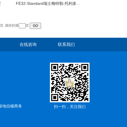
仪
FE32-Standard瑞士梅特勒-托利多电导率仪
页
跳转到第
页
在线咨询
联系我们
绿地伯顿商务
扫一扫，关注我们