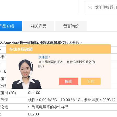
发邮件给我们：18
产品介绍
相关产品
留言询价
32-Standard瑞士梅特勒-托利多电导率仪
技术参数：
号
FE32-Standard
率/精度 (cond.)
/ ± 0.5%
自动范围
欢迎您！
来自局域网的朋友！有什么可以帮助您的
言
英语
吗？
TDS
是 (0.01mg/L…200g/L )
持
（范围）
范围 (cond.)
0.01 µS/cm…200 mS/cm
分辨率/精度 (°C)
0.1 / ± 0.5
范围 (°C)
0…100
度补偿
0.00 %/ °C…10.00 %/ °C
20°C
线性：
，参比温度：
和
想之选
中到高电导率的水性样品
极
LE703