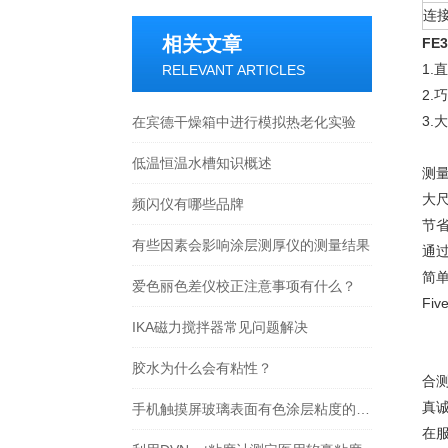
连
相关文章
FE
1.
RELEVANT ARTICLES
2.
3.
在宾德干燥箱中进行模拟热老化实验
低温恒温水槽知识概述
测
大
频闪仪有哪些品牌
节
有些因素会影响涂层测厚仪的测量结果
通
简
爱色丽色差仪校正注意事项有什么？
Fi
IKA磁力搅拌器常见问题解决
胶水为什么会有粘性？
合
真
手机触摸屏玻璃表面有色涂层粘度的检测
在