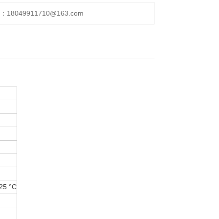
049911710@163.com
25 °C