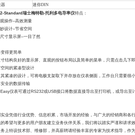
接器
迷你DIN
32-Standard瑞士梅特勒-托利多电导率仪
特点：
直观操作–高效测量
巧妙设计–节省空间
大尺寸显示屏–一目了然
量变得更简单
尺寸结构良好的显示屏、直观的按钮布局以及简单的菜单，只需点击几下
省空间的紧凑型设计
过其紧凑的设计，可将电极支架取下并存放在仪表侧面，工作台只需要很
单安全的数据传输
veEasy仪表可通过RS232或USB接口将数据直接导出至打印机，或导出
测实业凭借行业优势、信息积累，市场开发的经验，与广大的经销商和各
诚的希望与更多的用户朋友建立业务伙伴关系，我们将以踏实严谨和讲求
服务上特设技术部、维修部，并高薪聘请经验丰富的专家为技术指导，作