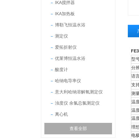
IKA搅拌器
IKA加热板
博勒飞恒温水浴
测定仪
爱拓折射仪
FE
优莱博恒温水浴
型
分辨
酸度计
语
哈纳电导率仪
支
意大利哈纳溶解氧测定仪
测量
温度
浊度仪 余氯总氯测定仪
温度
离心机
温
理
查看全部
电