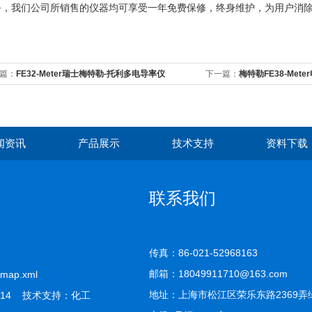
务，我们公司所销售的仪器均可享受一年免费保修，终身维护，为用户消
篇：
FE32-Meter瑞士梅特勒-托利多电导率仪
下一篇：
梅特勒FE38-Met
闻资讯
产品展示
技术支持
资料下载
联系我们
传真：86-021-52968163
邮箱：18049911710@163.com
emap.xml
地址：上海市松江区荣乐东路2369弄
14 技术支持：
化工