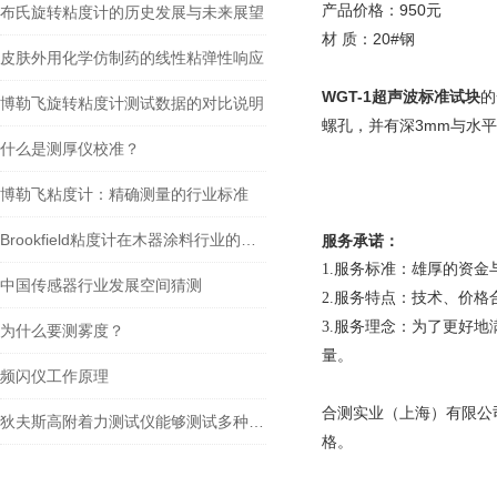
产品价格：950元
布氏旋转粘度计的历史发展与未来展望
材 质：20#钢
皮肤外用化学仿制药的线性粘弹性响应
WGT-1超声波标准试块
的
博勒飞旋转粘度计测试数据的对比说明
螺孔，并有深3mm与水平
什么是测厚仪校准？
博勒飞粘度计：精确测量的行业标准
Brookfield粘度计在木器涂料行业的应用
服务承诺：
1.服务标准：雄厚的资
中国传感器行业发展空间猜测
2.服务特点：技术、价格
3.服务理念：为了更好
为什么要测雾度？
量。
频闪仪工作原理
合测实业（上海）有限公
狄夫斯高附着力测试仪能够测试多种类型的材料
格。