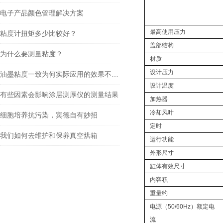
电子产品颜色管理解决方案
最高使用压力
粘度计扭矩多少比较好？
盖部结构
为什么要测量粘度？
材质
设计压力
油墨粘度一致为何实际应用的效果不同呢？
设计温度
有些因素会影响涂层测厚仪的测量结果
加热器
冷却风叶
细胞培养抗污染，宾德自有妙招
定时
我们如何去维护和保养真空烘箱
运行功能
外形尺寸
缸体有效尺寸
内容积
重量约
电源（50/60Hz）额定电
流