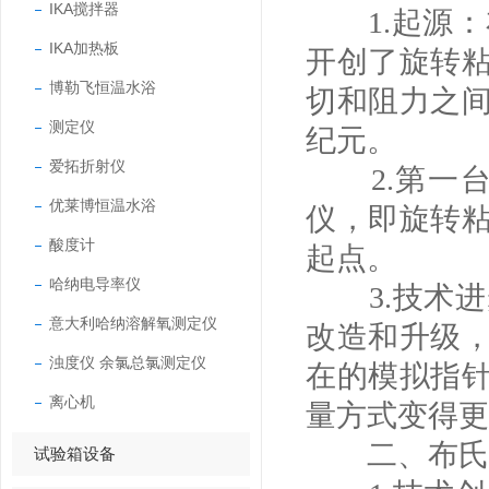
IKA搅拌器
1.起源：布
IKA加热板
开创了旋转
博勒飞恒温水浴
切和阻力之
测定仪
纪元。
爱拓折射仪
2.第一台设
优莱博恒温水浴
仪，即旋转
酸度计
起点。
哈纳电导率仪
3.技术进
意大利哈纳溶解氧测定仪
改造和升级
浊度仪 余氯总氯测定仪
在的模拟指
离心机
量方式变得更
二、布氏旋
试验箱设备