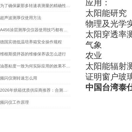
应用：
为了确保蒙那多转速表测量的精确性，需要留意这三点事项
太阳能研究
超声波测厚仪使用方法
物理及光学
A456涂层测厚仪仪器使用技巧都有什么？
太阳穿透率
德国宾德低温培养箱安全操作规程
气象
农业
维根斯搅拌器的维修保养该怎么进行
太阳能辐射
油墨粘度一致为何实际应用的效果不同呢？
证明窗户玻
频闪仪测转速怎么用
中国台湾泰仕
2026年烘箱优质供应商推荐：合测实业核心优势与Memmert/宾德代理深度解析
频闪仪工作原理