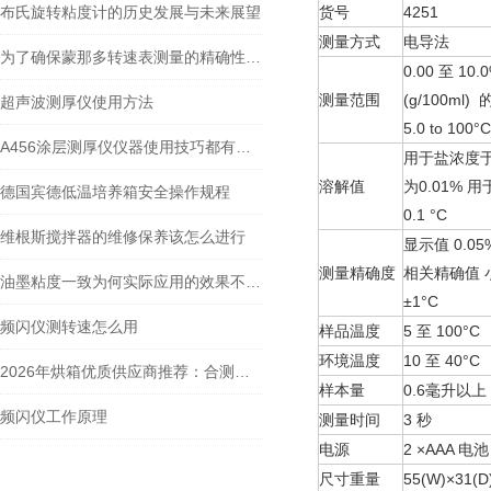
布氏旋转粘度计的历史发展与未来展望
货号
4251
测量方式
电导法
为了确保蒙那多转速表测量的精确性，需要留意这三点事项
0.00 至 10.
测量范围
(g/100ml
超声波测厚仪使用方法
5.0 to 100°C
A456涂层测厚仪仪器使用技巧都有什么？
用于盐浓度于 0
溶解值
为0.01% 用
德国宾德低温培养箱安全操作规程
0.1 °C
维根斯搅拌器的维修保养该怎么进行
显示值 0.05%
测量精确度
相关精确值 小于
油墨粘度一致为何实际应用的效果不同呢？
±1°C
频闪仪测转速怎么用
样品温度
5 至 100°C
环境温度
10 至 40°C
2026年烘箱优质供应商推荐：合测实业核心优势与Memmert/宾德代理深度解析
样本量
0.6毫升以上
频闪仪工作原理
测量时间
3 秒
电源
2 ×AAA 电池
尺寸重量
55(W)×31