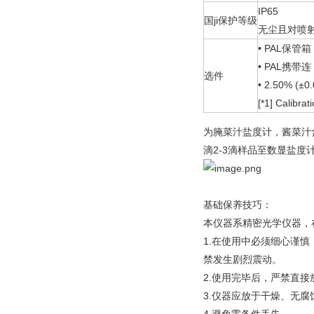
IP65
国ji保护等级
无尘且对喷
• PAL保管箱 :
• PAL携带连 :
选件
• 2.50% (±0
[*1] Calibrat
为腌菜汁盐度计，酱菜汁含
滴2-3滴样品至数显盐度
基础保养技巧：
本仪器系精密光学仪器，
1.在使用中必须细心谨慎
禁发生剧烈震动。
2.使用完毕后，严禁直
3.仪器应放于干燥、无