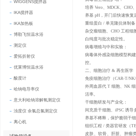
WIGGENS搅拌器
培养 Vero、MDCK、C
IKA搅拌器
养基 pH，开门后快速恢
IKA加热板
重组蛋白 / 单克隆抗体制备
杂交瘤细胞、CHO 工程
博勒飞恒温水浴
白纯度与批次稳定性。
测定仪
病毒增殖与中和实验：
病毒体外感染细胞模型构建
爱拓折射仪
控。
优莱博恒温水浴
二、细胞治疗 & 再生医学（
酸度计
免疫细胞治疗（CAR-T/NK/
外周血原代 T 细胞、NK
哈纳电导率仪
活率。
意大利哈纳溶解氧测定仪
干细胞研发与产业化：
间充质干细胞、iPSC 诱
浊度仪 余氯总氯测定仪
养基不稀释，保护脆弱干细
离心机
组织工程 / 类器官研发（T
皮肤、软骨、肝脏、肿瘤类器