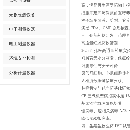
试验箱设备
高，满足再生医学药物申报
细胞库建库与保藏前置培养
无损检测设备
种子细胞复苏、扩增、鉴定
满足 FDA、GMP 合规核查
电子测量仪器
三、创新药物研发、药理毒理
高通量细胞药物筛选：
电工测量仪器
96/384 孔板高通量药
环境安全检测
间孵育无水分蒸发，保证给
细胞毒性与安全评价：
分析计量仪器
原代肝细胞、心肌细胞体外给
方检测数据可信度要求。
肿瘤机制与靶向药基础研究
CB 三气机型模拟实体瘤
基因治疗载体细胞培养：
慢病毒、腺相关病毒 AA
降低实验报废率。
四、生殖生物医药 IVF 试