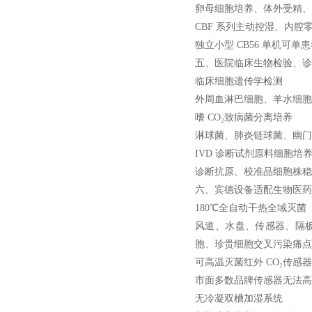
卵母细胞培养、体外受精、受
CBF 系列主动控湿、内
独立小型 CB56 单机
五、医院临床生物检验、诊
临床细胞遗传学检测
外周血淋巴细胞、羊水细胞
嗜 CO₂致病菌分离培养
淋球菌、肺炎链球菌、幽门
IVD 诊断试剂原料细胞培
诊断抗原、校准品细胞株稳
六、宾德设备适配生物医药
180℃全自动干热全域灭菌
风道、水盘、传感器、隔板
胞、珍贵细胞交叉污染痛点
可高温灭菌红外 CO₂传感器
市面多数品牌传感器无法高
无冷凝双槽加湿系统