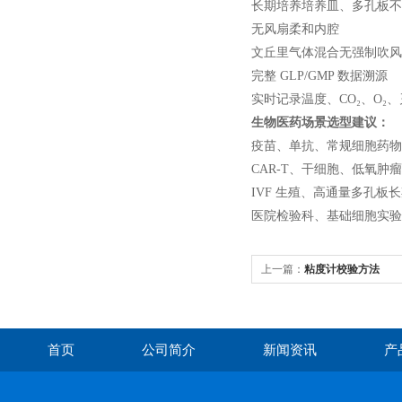
长期培养培养皿、多孔板不
无风扇柔和内腔
文丘里气体混合无强制吹风
完整 GLP/GMP 数据溯源
实时记录温度、CO₂、O₂
生物医药场景选型建议：
疫苗、单抗、常规细胞药物
CAR-T、干细胞、低氧肿瘤
IVF 生殖、高通量多孔板长
医院检验科、基础细胞实验、
上一篇：
粘度计校验方法
首页
公司简介
新闻资讯
产