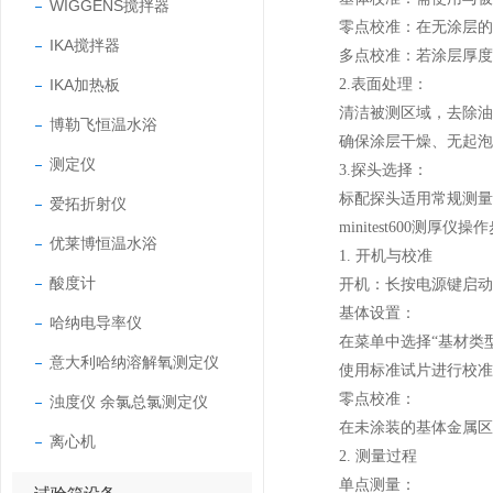
WIGGENS搅拌器
零点校准：在无涂层的干
IKA搅拌器
多点校准：若涂层厚度不
IKA加热板
2.表面处理：
清洁被测区域，去除油污
博勒飞恒温水浴
确保涂层干燥、无起泡或
测定仪
3.探头选择：
标配探头适用常规测量，
爱拓折射仪
minitest600测厚仪操作
优莱博恒温水浴
1. 开机与校准
酸度计
开机：长按电源键启动
基体设置：
哈纳电导率仪
在菜单中选择“基材类型”
意大利哈纳溶解氧测定仪
使用标准试片进行校准：将
零点校准：
浊度仪 余氯总氯测定仪
在未涂装的基体金属区域
离心机
2. 测量过程
单点测量：