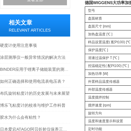
德国WIGGENS大功率加
型号
盘面材质
相关文章
盘面尺寸 [mm]
RELEVANT ARTICLES
加热盘温度 [℃ ]
样品设置温度( 配Pt100) [℃ 
硬度计使用注意事项
保护温度[℃ ]
涂层测厚仪一般异常情况的解决方法
溶液过温保护 T [℃ ]
控温稳定性( 配Pt100) [℃ ]
BINDER应用于锂离子储能装置的测试箱
加热功率 [W]
如何正确选择和使用电流表电压表？
外置样品温度传感器
外部温度传感器
布氏旋转粘度计的历史发展与未来展望
温度搅拌控制
博乐飞粘度计的校准与维护工作科普
搅拌速度 [rpm]
旋转方向
胶水为什么会有粘性？
温度和速度显示和设置
日本爱宕ATAGO阿贝折射仪保养三部曲
定时功能