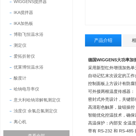
WIGGENS搅拌器
IKA搅拌器
IKA加热板
博勒飞恒温水浴
产品介绍
测定仪
爱拓折射仪
德国WIGGENS大功率加
优莱博恒温水浴
采用新型红外增强加热单
自动记忆末次设定的工作
酸度计
控制面板上方设计有防腐
哈纳电导率仪
可外接两根温度传感器：（
密封式外壳设计，关键部
意大利哈纳溶解氧测定仪
高清彩色触屏，旋钮操控
浊度仪 余氯总氯测定仪
智能优化控温技术，确保
离心机
高温保护：内部安 全温度
带有 RS-232 和 RS-485
查看全部