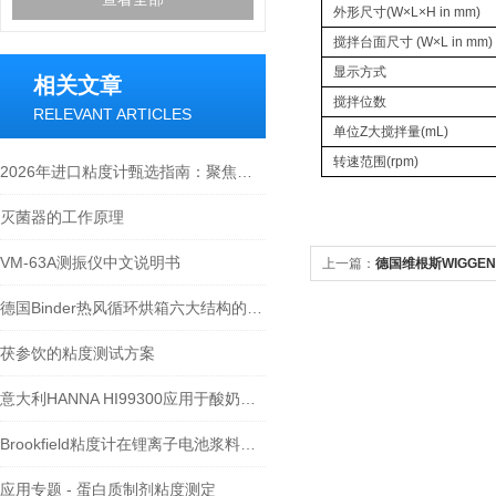
外形尺寸(W×L×H in mm)
搅拌台面尺寸 (W×L in mm)
显示方式
相关文章
搅拌位数
RELEVANT ARTICLES
单位Z大搅拌量(mL)
转速范围(rpm)
2026年进口粘度计甄选指南：聚焦合测实业在博勒飞（Brookfield）代理领域的专业实力
灭菌器的工作原理
VM-63A测振仪中文说明书
上一篇：
德国维根斯WIGGE
WH210R
德国Binder热风循环烘箱六大结构的主要作用
茯参饮的粘度测试方案
意大利HANNA HI99300应用于酸奶中电导率的测定
Brookfield粘度计在锂离子电池浆料的流变特性研究
应用专题 - 蛋白质制剂粘度测定