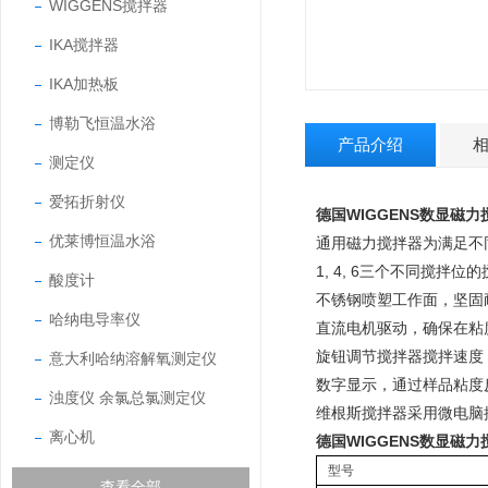
WIGGENS搅拌器
IKA搅拌器
IKA加热板
博勒飞恒温水浴
产品介绍
测定仪
爱拓折射仪
德国WIGGENS数显磁力搅拌
优莱博恒温水浴
通用磁力搅拌器为满足不
1, 4, 6三个不同搅
酸度计
不锈钢喷塑工作面，坚固
哈纳电导率仪
直流电机驱动，确保在粘
旋钮调节搅拌器搅拌速度，
意大利哈纳溶解氧测定仪
数字显示，通过样品粘度
浊度仪 余氯总氯测定仪
维根斯搅拌器采用微电脑
离心机
德国WIGGENS数显磁力搅拌
型号
查看全部