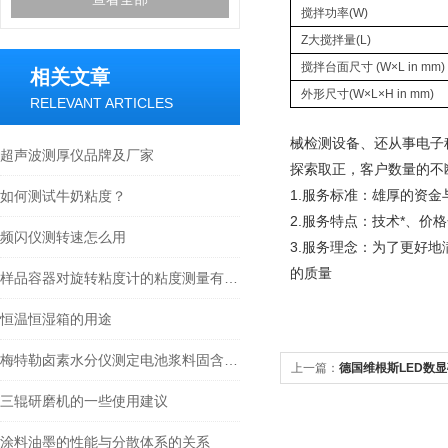
搅拌功率(W)
Z大搅拌量(L)
搅拌台面尺寸 (W×L in mm)
相关文章
外形尺寸(W×L×H in mm)
RELEVANT ARTICLES
械检测设备、还从事电子
超声波测厚仪品牌及厂家
探索取正，客户数量的不
1.服务标准：雄厚的资
如何测试牛奶粘度？
2.服务特点：技术*、价
频闪仪测转速怎么用
3.服务理念：为了更好
的质量
样品容器对旋转粘度计的粘度测量有什么影响？
恒温恒湿箱的用途
梅特勒卤素水分仪测定电池浆料固含量方法
上一篇：
德国维根斯LED数显
三辊研磨机的一些使用建议
涂料油墨的性能与分散体系的关系