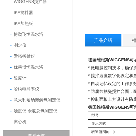
WIGGENS搅拌器
IKA搅拌器
IKA加热板
博勒飞恒温水浴
产品介绍
测定仪
爱拓折射仪
德国维根斯WIGGENS可
优莱博恒温水浴
* 微电脑控制技术，确
* 搅拌速度数字化设定和
酸度计
* 自动记忆设定的工作参
哈纳电导率仪
* 防腐蚀搪瓷搅拌台面
* 控制面板上方设计有
意大利哈纳溶解氧测定仪
德国维根斯WIGGENS可
浊度仪 余氯总氯测定仪
型号
离心机
显示方式
转速范围(rpm)
查看全部