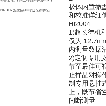
美墨尔特烘箱的工作原理是怎样的？
极体内置微
BINDER:湿度控制中的加湿和除湿
和校准详细
HI2004
1)超长待机
仅为 12.7
内测量数据
2)定制专用
节至最佳可
止样品对操
制专用悬挂
上，既节省
间断测量。