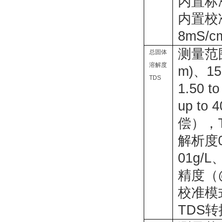
内置标
内置校准
8mS/c
测量范
总固体
溶解度
m)、150
TDS
1.50 t
up t
偿），T
解析度
01g/L、
精度（
校准模
TDS