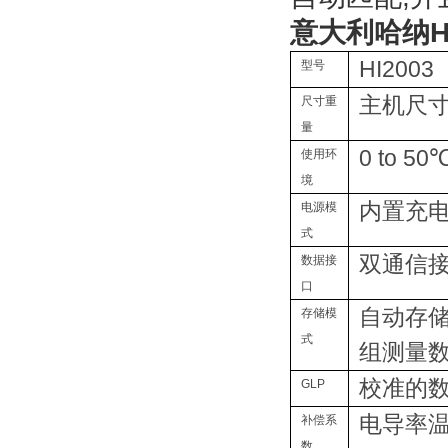
意大利哈纳HA
HI2003
型号
主机尺寸：
尺寸重
量
0 to 50℃
使用环
境
内置充电
电源模
式
双通信接
数据接
口
自动存储
存储模
式
组测量
校准的
GLP
电导率温度
补偿系
数