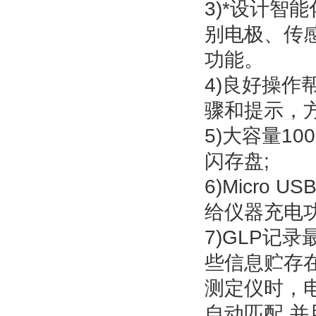
3)*设计智
别电极、传
功能。
4)良好操作
骤和提示，
5)大容量1
闪存盘;
6)Micr
给仪器充电功
7)GLP记
些信息贮存在
测定仪时，
自动匹配,