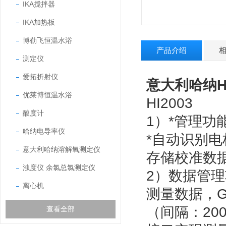
IKA搅拌器
IKA加热板
博勒飞恒温水浴
产品介绍
测定仪
爱拓折射仪
意大利哈纳HA
优莱博恒温水浴
HI2003
酸度计
1）*管理功
哈纳电导率仪
*自动识别
意大利哈纳溶解氧测定仪
存储校准数
浊度仪 余氯总氯测定仪
2）数据管
离心机
测量数据，G
（间隔：20
查看全部