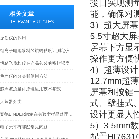
接口实现测量
能，确保对
相关文章
RELEVANT ARTICLES
3）超大屏
5.5寸超大
探伤仪的作用
屏幕下方显
锂离子电池浆料的旋转粘度计测定仪选型及测试方法参考
操作更方便
博勒飞质构仪在产品包装的密封强度中的应用
4）超薄设
色差仪的分类和使用方法
12.7mm
超声波流量计原理应用技术参数
屏幕和按键
式、壁挂式
灭菌器分类
设计更显人
宾德BINDER烘箱在实验室样品处理中的应用
5）3.5m
电子天平有哪些常见问题
配置HI76