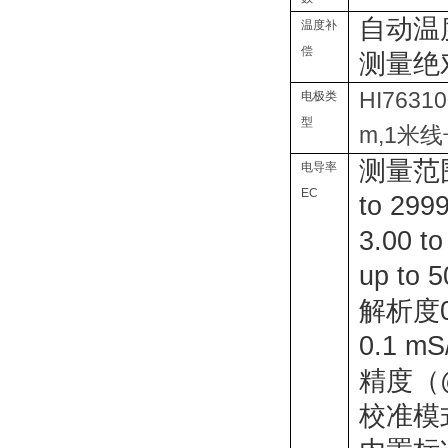
自动温度（
温度补
偿
测量绝
HI76
电极类
型
m,1米
测量范
电导率
EC
to 299
3.00 t
up t
解析度
0.1 mS
精度（
校准模