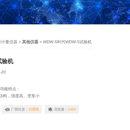
析计量仪器
>
其他仪器
> WDW-5时代WDW-5试验机
试验机
-20
-功能特点：
结构，强度高、变形小
滚珠丝杠，传动高效平稳；
圆弧齿同步带传动，传动过程中双向无间隙；
厂商性质：
代理商
浏览量：
2464
电机及驱动系统，确保传动平稳，力矩稳定，具有过
装置，调速比可达1:100000；