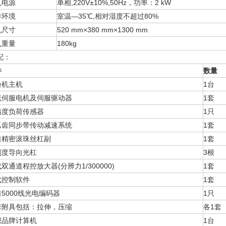
机电源
单相,220V±10%,50Hz，功率：2 kW
作环境
室温—35℃,相对湿度不超过80%
机尺寸
520 mm×380 mm×1300 mm
机重量
180kg
配：
件
数量
验机主机
1台
流伺服电机及伺服驱动器
1套
精度负荷传感器
1只
弧齿同步带传动减速系统
1套
口精密滚珠丝杠副
1套
刚度导向光杠
3根
双通道程控放大器(分辨力1/300000)
1套
代控制软件
1套
5000线光电编码器
1只
套附具包括：拉伸，压缩
各1套
想品牌计算机
1台