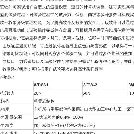
、该软件可实现用户自定义的速度设定，速度的计算机调整。还可实现高
、监测试验过程：对试验过程中的试验力、位移、曲线等多种参数可实现
、软件权限分级管理功能：为了提高软件及数据的安全性，该软件可以通
、结果再现功能：试验操作完成并存盘后，可根据用户需要在以后任意时
、可根据用户需要选择负荷～时间、负荷～位移、位移～时间等曲线来进
0、曲线逐点遍历功能：可通过鼠标在曲线上点击力与变形值，以求得每一
1、结果对比功能：可以同时观察多个试验曲线，并可通过多个曲线的叠加
2、力接口：力通道接口及试验软件可根据用户需要配备各种传感器，并能
3、数据采样频率：可根据用户试验要求选择高速采样频率。
技术参数：
号
WDW-1
WDW-2
W
i大试验力
20N
50N
1
机结构
单臂式结构
机精度
主机所有重要部件均采用进口大型加工中心加工，保
验力测量范围
zui大试验力的0.4%--100%
验力精度
优于示值的±1%(精密级为±0.5%)
验力分辨力
1/300000(全程不分档或等效6档)