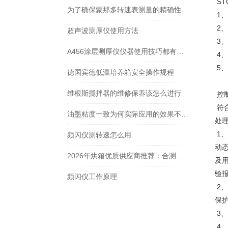
ST
为了确保蒙那多转速表测量的精确性，需要留意这三点事项
1
2、
超声波测厚仪使用方法
3、
A456涂层测厚仪仪器使用技巧都有什么？
4、
5
德国宾德低温培养箱安全操作规程
维根斯搅拌器的维修保养该怎么进行
控
符合
油墨粘度一致为何实际应用的效果不同呢？
处
1
频闪仪测转速怎么用
动态
2026年烘箱优质供应商推荐：合测实业核心优势与Memmert/宾德代理深度解析
及
验
频闪仪工作原理
2
保
3
4