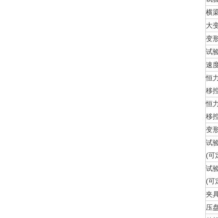
横
大
变
试
速
恒
移控
恒
移控
变
试
(可
试
(可
夹具
压盘