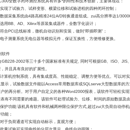
C300全数字闭环测控系统具有许多*的特性和技术创新，主要体现在：
、实现了试验力、试样变形、横梁位移和试验进程的四种闭环控制；
数据采集系统由4路高精准24位A/D转换通道组成。zui高分辨率达1/300
选用BB、AD、Xilinx等原装集成器件，全数字化设计；
符合PCI总线标准，微机自动识别和安装，做到“即插即测”；
、电子测量系统无电位器等模拟元件，保证互换性，方便维修更换。
制软件
GB228-2002等三十多个国家标准有关规定, 同时可根据GB、ISO、J
理，并且具有良好的扩展性。
、计算机控制系统，具有集成度高、性能稳定、调整方便等优点。可以对
显示，试验数据文件能以Access常用数据库或SQLserve大型数据
用户的再分析。对于用户自定义的各种Word2000报表，该软件可轻松
报表有不同需要的难题。该软件可处理试验力、位移、时间的原始数据及
、保护功能:该机具有软件和机械两种限位保护方式,超过zui大负荷自动停
护功能；
、对于负荷通道可实现自动标示，直观方便；
、批量试验可实现曲线的分层次显示，曲线自动跟随；