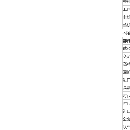
整
工
主
整
-标
部
试
交
高
圆
进
高
时代
时
进口
全
联