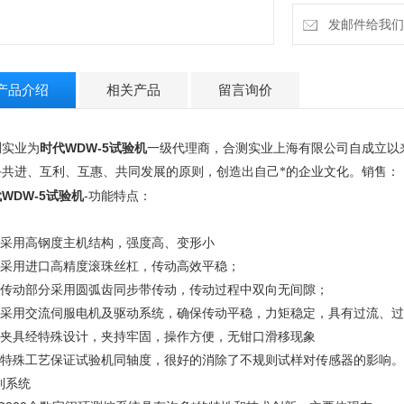
5、夹具经特殊设计
发邮件给我们：18
产品介绍
相关产品
留言询价
时代WDW-5试验机
测实业为
一级代理商，合测实业上海有限公司自成立以
手共进、互利、互惠、共同发展的原则，创造出自己*的企业文化。销售：
WDW-5试验机
-功能特点：
、采用高钢度主机结构，强度高、变形小
、采用进口高精度滚珠丝杠，传动高效平稳；
、传动部分采用圆弧齿同步带传动，传动过程中双向无间隙；
、采用交流伺服电机及驱动系统，确保传动平稳，力矩稳定，具有过流、过压、
、夹具经特殊设计，夹持牢固，操作方便，无钳口滑移现象
、特殊工艺保证试验机同轴度，很好的消除了不规则试样对传感器的影响。
制系统