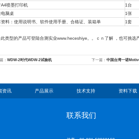
普A4喷墨打印机
1台
准电脑桌
1张
术资料：使用说明书、软件使用手册、合格证、装箱单
1套
www.heceshiye。。ｃｎ
多此类型的产品
可登陆合测实业
了解
，
也可挑选
篇：
WDW-2时代WDW-2试验机
下一篇：
中国台湾一诺Moti
列
闻资讯
产品展示
技术支持
资料下载
联系我们