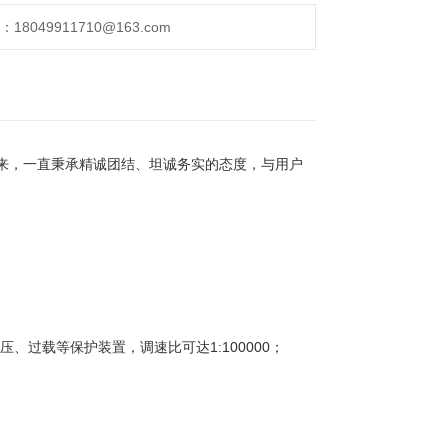
，夹持牢固，操作方便，无钳口滑移现象
049911710@163.com
来，一直秉承精诚团结、坦诚务实的态度，与用户
过载等保护装置，调速比可达1:100000；