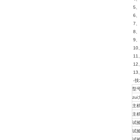
5
6
7
8
9
1
1
1
1
-
型
zu
主
主
试
试
试