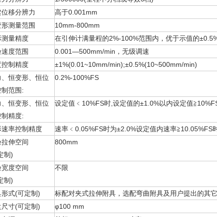
梁位移分辨力
高于0.001mm
变形测量范围
10mm-800mm
形测量精度
在引伸计满量程的2%-100%范围内，优于示值的±0.5
验速度范围
0.001—500mm/min，无级调速
度控制精度
±1%(0.01~10mm/min);±0.5%(10~500mm/min)
力、恒变形、恒位
0.2%-100%FS
制范围:
力、恒变形、恒位
设定值﹤10%FS时,设定值的±1.0%以内设定值≧10%F
制精度:
形速率控制精度
速率﹤0.05%FS时为±2.0%设定值内速率≧10.05%FS
验拉伸空间
800mm
定制)
验宽度空间
不限
定制)
形式(可定制)
标配对夹式拉伸附具，选配弯曲附具及用户提出的其
尺寸(可定制)
φ100 mm