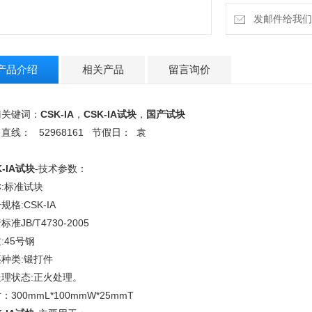
发邮件给我们：18
产品介绍
相关产品
留言询价
门关键词：
CSK-IA
，
CSK-IA
试块
，
国产试块
直线： 52968161 节假日： 袁
K-IA试块
-技术参数：
称:标准试块
规格:CSK-IA
标准JB/T4730-2005
:45号钢
坯种类:锻打件
处理状态:正火处理。
：300mmL*100mmW*25mmT