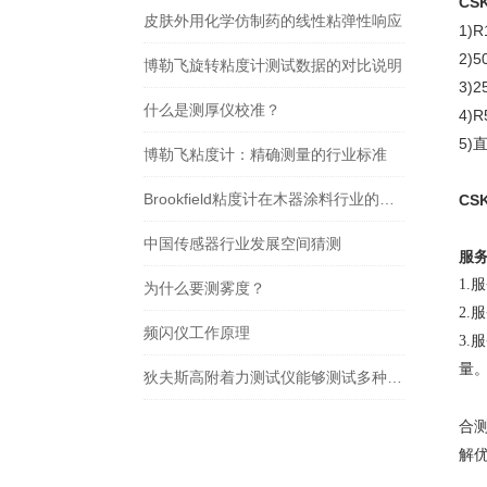
CS
皮肤外用化学仿制药的线性粘弹性响应
1)
2)
博勒飞旋转粘度计测试数据的对比说明
3
什么是测厚仪校准？
4)
5)
博勒飞粘度计：精确测量的行业标准
Brookfield粘度计在木器涂料行业的应用
CSK
中国传感器行业发展空间猜测
服
1
为什么要测雾度？
2
频闪仪工作原理
3
量
狄夫斯高附着力测试仪能够测试多种类型的材料
合
解