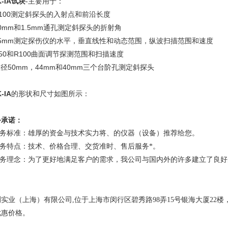
K-IA试块
-主要用于：
R100测定斜探头的入射点和前沿长度
50mm和1.5mm通孔测定斜探头的折射角
)25mm测定探伤仪的水平，垂直线性和动态范围，纵波扫描范围和速度
R50和R100曲面调节探测范围和扫描速度
直径50mm，44mm和40mm三个台阶孔测定斜探头
-IA
的形状和尺寸如图所示：
务承诺：
.服务标准：雄厚的资金与技术实力将、的仪器（设备）推荐给您。
.服务特点：技术、价格合理、交货准时、售后服务*。
.服务理念：为了更好地满足客户的需求，我公司与国内外的许多建立了良
。
测实业（上海）有限公司
,
位于上海市闵行区碧秀路
98
弄
15
号银海大厦
22
楼
优惠价格。