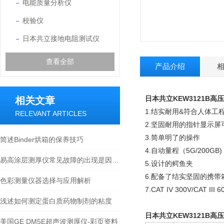
电能质量分析仪
校验仪
日本共立接地电阻测试仪
查看全部
产品介绍
日本共立KEW3121B高
相关文章
1.结实耐用&符合人体工
RELEVANT ARTICLES
2.坚固耐用的指针显示
3.简单明了的操作
简述Binder烘箱的保养技巧
4.自动量程（5G/200GB)
易高涂层测厚仪常见故障的出现是因为什么原因
5.设计的鳄鱼夹
6.配备了结实坚固的携带
色彩测量仪器选择与应用解析
7.CAT IV 300V/CAT 
浅述如何测定蛋白质药物制剂的粘度
日本共立KEW3121B高
美国GE DM5E超声波测厚仪-彩页资料