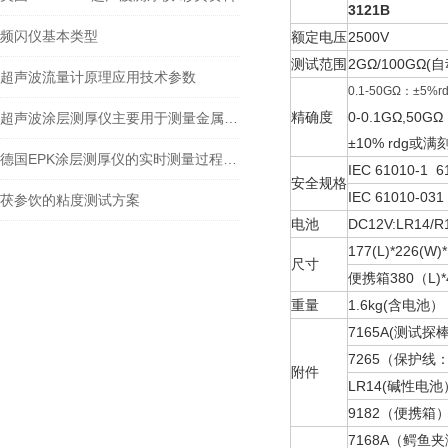
3121B
频闪仪基本类型
额定电压
2500V
测试范围
2GΩ/100GΩ
超声波流量计原理应用技术参数
0.1-50GΩ：±5%r
精确度
0-0.1GΩ,50GΩ
超声波涂层测厚仪主要用于测量金属及非金属等材料表面上的涂层厚度
±10% rdg或满
德国EPK涂层测厚仪的实时测量过程涉及多个步骤
IEC 61010-1
61
安全规格
IEC 61010-03
茯参饮的粘度测试方案
电池
DC12V:LR14/R
177(L)*226(W)
尺寸
便携箱380（L)*4
重量
1.6kg(含电池）
7165A(测试探棒
7265（保护线
附件
LR14(碱性电
9182（便携箱
7168A（鳄鱼