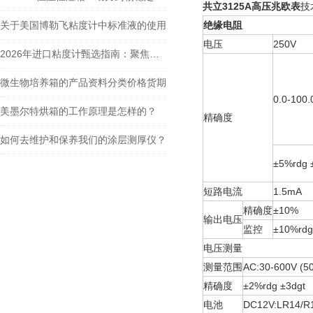
共立3125A高压兆欧表
技
关于美国博勒飞粘度计中标准液的使用
绝缘电阻
电压
250V
2026年进口粘度计甄选指南：聚焦合测实业在博勒飞（Brookfield）代理领域的专业实力
微生物培养箱的产品资料分类价格货期
0.0-100
美墨尔特烘箱的工作原理是怎样的？
精确度
如何去维护和保养我们的涂层测厚仪？
±5%rdg 
短路电流
1.5mA
精确度
±10%
输出电压
监控
±10%rdg
电压测量
测量范围
AC:30-600V (5
精确度
±2%rdg ±3dgt
电池
DC12V:LR14/R