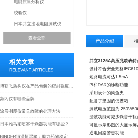
电能质量分析仪
校验仪
日本共立接地电阻测试仪
查看全部
产品介绍
共立3125A高压兆欧表
特
相关文章
设计符合安全规格IEC61010-1 
RELEVANT ARTICLES
短路电流可达1.5mA
PI和DAR的诊断功能
博勒飞质构仪在产品包装的密封强度中的应用
采用设计的鳄鱼夹
频闪仪有哪些品牌
配备了坚固的便携箱
测试电压范围为 250V/500V
涂层测厚仪常见故障的处理方法
滤波功能可减少噪音干扰
日本雅马拓喷雾干燥器功能有哪些？
可显示条形图的大显示屏
通电回路警告功能
BINDER恒温恒湿箱：助力药物稳定性试验