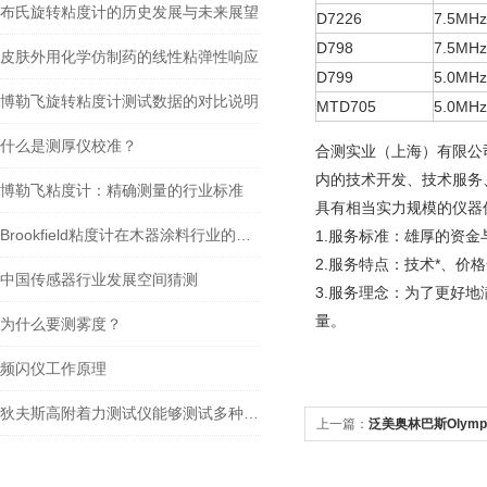
布氏旋转粘度计的历史发展与未来展望
D7226
7.5MHz
D798
7.5MHz
皮肤外用化学仿制药的线性粘弹性响应
D799
5.0MHz
博勒飞旋转粘度计测试数据的对比说明
MTD705
5.0MHz
什么是测厚仪校准？
合测实业（上海）有限公
内的技术开发、技术服务
博勒飞粘度计：精确测量的行业标准
具有相当实力规模的仪器
Brookfield粘度计在木器涂料行业的应用
1.服务标准：雄厚的资
2.服务特点：技术*、价
中国传感器行业发展空间猜测
3.服务理念：为了更好
量。
为什么要测雾度？
频闪仪工作原理
狄夫斯高附着力测试仪能够测试多种类型的材料
上一篇：
泛美奥林巴斯Olym