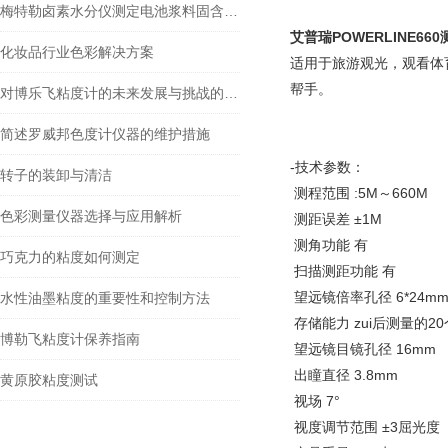
梅特勒卤素水分仪测定电池浆料固含量方法
艾普瑞POWERLINE66
化妆品行业色彩解决方案
适用于旅游观光，观看体
帮手。
对博乐飞粘度计的未来发展与挑战的分析
简述罗威邦色度计仪器的维护措施
-技术参数：
转子的装卸与清洁
测程范围 :5M～660M
色彩测量仪器选择与应用解析
测距误差 ±1M
测角功能 有
巧克力的粘度如何测定
扫描测距功能 有
望远镜倍率孔径 6*24m
水性油墨粘度的重要性和控制方法
存储能力 zui后测量的2
博勒飞粘度计保养指南
望远镜目镜孔径 16mm
出瞳直径 3.8mm
黄原胶粘度测试
视场 7°
视度调节范围 ±3屈光度