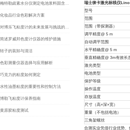
瑞士徕卡激光标线仪Lino 
梅特勒卤素水分仪测定电池浆料固含量方法
型号
化妆品行业色彩解决方案
范围
范围（带探测器）
对博乐飞粘度计的未来发展与挑战的分析
调平精度@ 5 m
简述罗威邦色度计仪器的维护措施
自动调平范围
水平精确度@ 5 m
转子的装卸与清洁
垂直精确度@ 3m有效长
色彩测量仪器选择与应用解析
激光类型
电池类型
巧克力的粘度如何测定
保护等级
水性油墨粘度的重要性和控制方法
操作温度
存放温度
博勒飞粘度计保养指南
尺寸（高×深×宽）
黄原胶粘度测试
重量（不包括电池）
三角架螺丝
合测实业凭借行业优势、