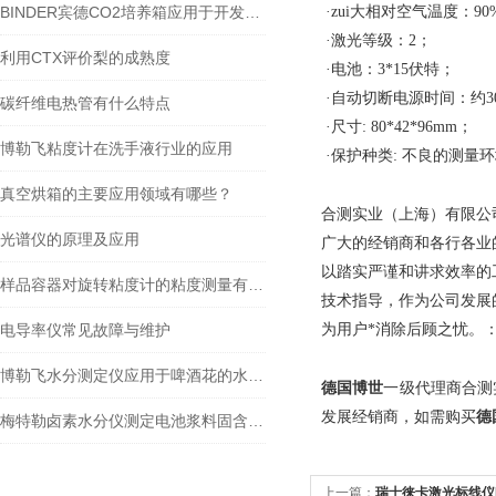
BINDER宾德CO2培养箱应用于开发生物传感器
·zui大相对空气温度：90
·激光等级：2；
利用CTX评价梨的成熟度
·电池：3*15伏特；
·自动切断电源时间：约3
碳纤维电热管有什么特点
·尺寸: 80*42*96mm；
博勒飞粘度计在洗手液行业的应用
·保护种类: 不良的测量
真空烘箱的主要应用领域有哪些？
合测实业（上海）有限公
光谱仪的原理及应用
广大的经销商和各行各业
以踏实严谨和讲求效率的
样品容器对旋转粘度计的粘度测量有什么影响？
技术指导，作为公司发展
电导率仪常见故障与维护
为用户*消除后顾之忧。
博勒飞水分测定仪应用于啤酒花的水分含量测量
德国博世
一级代理商合测
发展经销商，如需购买
德
梅特勒卤素水分仪测定电池浆料固含量方法
上一篇：
瑞士徕卡激光标线仪Li