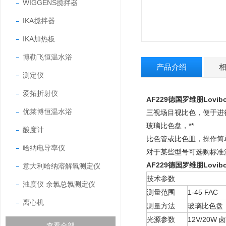
WIGGENS搅拌器
IKA搅拌器
IKA加热板
博勒飞恒温水浴
产品介绍
测定仪
爱拓折射仪
AF229德国罗维朋Lovi
优莱博恒温水浴
三视场目视比色，便于进
玻璃比色盘，**
酸度计
比色管或比色皿，操作简
哈纳电导率仪
对于某些型号可选购标准
AF229德国罗维朋Lovi
意大利哈纳溶解氧测定仪
技术参数
浊度仪 余氯总氯测定仪
测量范围
1-45 FAC
离心机
测量方法
玻璃比色盘
光源参数
12V/20W 
查看全部