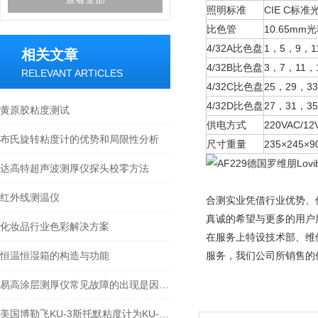
照明标准
CIE C标准
比色管
10.65mm
4/32A比色盘
1，5，9，1
相关文章
4/32B比色盘
3，7，11，
RELEVANT ARTICLES
4/32C比色盘
25，29，3
4/32D比色盘
27，31，3
黄原胶粘度测试
供电方式
220VAC/
布氏旋转粘度计的优势和局限性分析
尺寸重量
235×245×9
达高特超声波测厚仪探头校零方法
红外线测温仪
合测实业凭借行业优势、
真诚的希望与更多的用户
化妆品行业色彩解决方案
在服务上特设技术部、维
恒温恒湿箱的构造与功能
服务，我们公司所销售的
易高涂层测厚仪常见故障的出现是因为什么原因
美国博勒飞KU-3斯托默粘度计为KU-2粘度计的升级产品