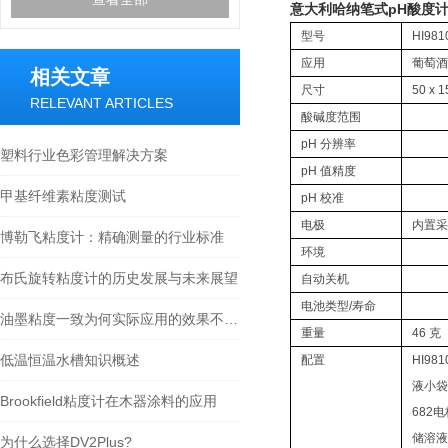
意大利哈纳笔式pH酸度计HI9
型号
HI981
应用
葡萄酒
相关文章
尺寸
50 x 1
RELEVANT ARTICLES
酸碱度范围
pH 分辨率
塑料行业色彩管理解决方案
pH 值精度
甲基纤维素粘度测试
pH 校准
电极
内置采用
博勒飞粘度计：精确测量的行业标准
环境
布氏旋转粘度计的历史发展与未来展望
自动关机
电池类型/寿命
油墨粘度一致为何实际应用的效果不同呢？
重量
46 克
低温恒温水槽知识概述
配置
HI98
液小袋（
Brookfield粘度计在木器涂料的应用
682
储溶液
为什么选择DV2Plus?