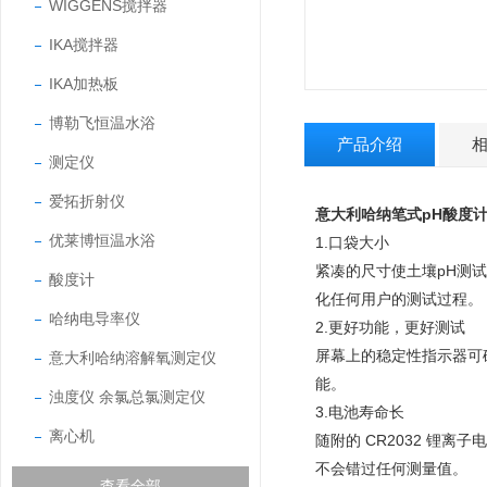
WIGGENS搅拌器
IKA搅拌器
IKA加热板
博勒飞恒温水浴
产品介绍
测定仪
爱拓折射仪
意大利哈纳笔式pH酸度计HI9
优莱博恒温水浴
1.口袋大小
紧凑的尺寸使土壤pH测
酸度计
化任何用户的测试过程。
哈纳电导率仪
2.更好功能，更好测试
屏幕上的稳定性指示器可
意大利哈纳溶解氧测定仪
能。
浊度仪 余氯总氯测定仪
3.电池寿命长
离心机
随附的 CR2032 锂
不会错过任何测量值。
查看全部