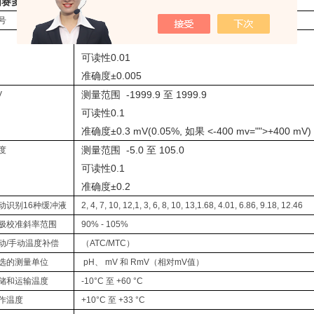
赛多利斯触摸屏台式酸度计 PH计PB-30
技术参数：
号
PB-30
测量范围 -1.99 至 19.99
H
可读性
0.01
准确度
±0.005
测量范围 -1999.9 至 1999.9
V
可读性
0.1
准确度
±0.3 mV
(0.05%, 如果 <-400 mv="">+400 mV)
测量范围 -5.0 至 105.0
度
可读性
0.1
准确度
±0.2
动识别16种缓冲液
2, 4, 7, 10, 12,1, 3, 6, 8, 10, 13,1.68, 4.01, 6.86, 9.18, 12.46
极校准斜率范围
90% - 105%
动/手动温度补偿
（ATC/MTC）
选的测量单位
pH、 mV 和 RmV（相对mV值）
储和运输温度
-10°C 至 +60 °C
作温度
+10°C 至 +33 °C