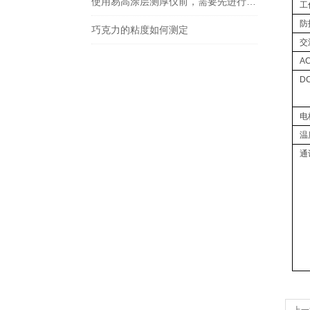
使用易高涂层测厚仪前，需要先进行一些准备工作
工
防
巧克力的粘度如何测定
交
A
D
电
温
通