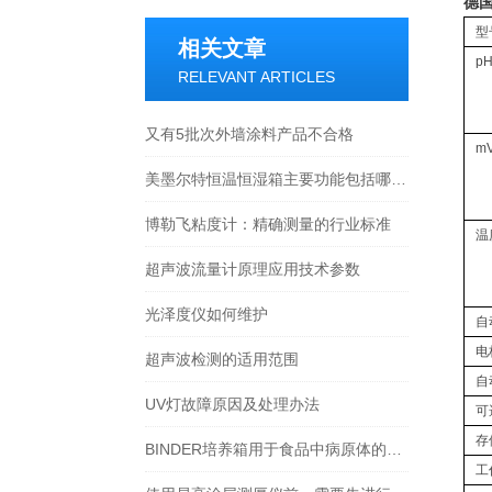
德国
型
相关文章
p
RELEVANT ARTICLES
又有5批次外墙涂料产品不合格
m
美墨尔特恒温恒湿箱主要功能包括哪些？
博勒飞粘度计：精确测量的行业标准
温
超声波流量计原理应用技术参数
光泽度仪如何维护
自
电
超声波检测的适用范围
自
UV灯故障原因及处理办法
可
存
BINDER培养箱用于食品中病原体的检测
工