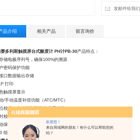
发邮件给我们：18
产品介绍
相关产品
留言询价
赛多利斯触摸屏台式酸度计 PH计PB-30
产品特点：
可存储电极序列号，确保100%的溯源
用户密码保护功能
多接口数据输出存储
LP 打印
彩色触摸屏显示
自动/手动温度补偿功能（ATC/MTC）
三点校准，自动识别三组校准缓冲液
定时校准提醒功能
欢迎您！
自动保存校准电极数据
来自局域网的朋友！有什么可以帮助您的
500 组数据存储
吗？