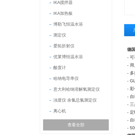
IKA搅拌器
IKA加热板
博勒飞恒温水浴
测定仪
爱拓折射仪
德国
优莱博恒温水浴
- 
- 
酸度计
- 
哈纳电导率仪
- G
- 
意大利哈纳溶解氧测定仪
- 
浊度仪 余氯总氯测定仪
- 
离心机
- 
- 
查看全部
- 