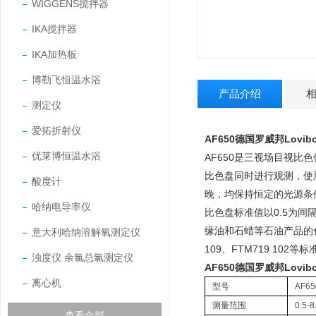
WIGGENS搅拌器
IKA搅拌器
IKA加热板
博勒飞恒温水浴
产品介绍
测定仪
爱拓折射仪
AF650德国罗威邦Lovi
优莱博恒温水浴
AF650是三视场目视
比色盘同时进行观测，使
酸度计
晚，均保持恒定的光源条
哈纳电导率仪
比色盘标准值以0.5为间
缘油和石蜡等石油产品的色度，符合
意大利哈纳溶解氧测定仪
109、FTM719 102等标
浊度仪 余氯总氯测定仪
AF650德国罗威邦Lovi
离心机
型号
AF65
测量范围
0.5-
查看全部