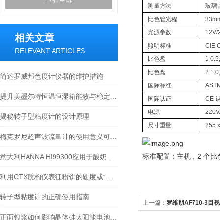
测量方法
玻璃
比色管光程
33m
光源参数
12V
相关文章
照明标准
CIE
RELEVANT ARTICLES
比色盘
1 0.5
比色盘
2 1.0
简述罗威邦色度计仪器的维护措施
国际标准
ASTM
提升美墨尔特恒温恒湿箱能效与稳定性的实用技巧
国际认证
CE 
电源
220
揭秘转子型粘度计的设计原理
尺寸重量
255 
梅克罗尼超声波流量计的使用意义可以从几个方面阐述
标准配置：主机，2 个比
意大利HANNA HI99300应用于酸奶中电导率的测定
利用CTX质构仪表征粉饼的硬度或“强度”
转子型粘度计的正确使用指南
上一篇：
罗维朋AF710-3目
正面银浆如何影响晶体硅太阳能电池性能?