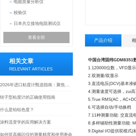
电能质量分析仪
校验仪
日本共立接地电阻测试仪
查看全部
产品介绍
中国台湾固纬GDM835
相关文章
1.120000位数，VFD显
RELEVANT ARTICLES
2.双测量/双显示
3.直流电压(DCV)基本准确度
2026年进口粘度计甄选指南：聚焦合测实业在博勒飞（Brookfield）代理领域的专业实力
4.测量速度可选择，zui高
转子型粘度计的正确使用指南
5.True RMS(AC，AC+D
6.可选择自动/手动换档
什么是铂钴色度？
7.11种测量功能: 交
涂料流变学的应用解决方案
8.多样辅助性测量功能: Max./Mi
9.Digital I/O提供双模
如何提高频闪仪的测量精度和使用寿命