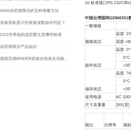
10.标准接口RS-232C和U
A456涂层测厚仪的五种测量方法
中国台湾固纬GDM835
实验室粘度计的有效读数如何判定？
一般规格
温度: 23
CO2培养箱的选型要注意哪些标准
规格状态
湿度:<8
涂层测厚仪产品知识
温度: 0°
· 0°C 
德国宾德BINDER烘箱在热老化试验中的应用
操作状态
· >35
温度: ?4
· 0°C 
储存状态
· >35
使用电源
AC 100
尺寸及重量
265(宽)
檔位
分辨率
满