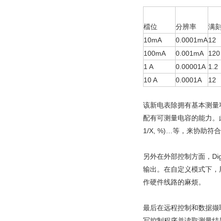
檔位
分辨率
满
10mA
0.0001mA
12
100mA
0.001mA
120
1 A
0.00001A
1.2
10 A
0.0001A
12
该新电表除拥有基本测量
配有可测量电容的能力。此
1/X, %)…等，来协
另外在外部控制方面，Dig
输出。在自定义模式下，
作硬件线路的麻烦。
最后在远程控制和数据撷取
写控制程序并读取测量结果