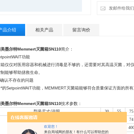
发邮件给我们：18
产品介绍
相关产品
留言询价
美墨尔特Memmert灭菌箱SN110
简介：
etpointWAIT功能
菌箱仅仅对医用容器和机械进行消毒是不够的，还需要对其高温灭菌，对
控制能够帮助拯救生命。
经确认不存在的问题
*的SetpointWAIT功能，MEMMERT灭菌箱能够符合质量保证方面
美墨尔特Memmert灭菌箱SN110
技术参数：
型号尺寸/说明
30
55
75
体积
升
32
53
74
欢迎您！
宽度
mm
400
400
40
来自局域网的朋友！有什么可以帮助您的