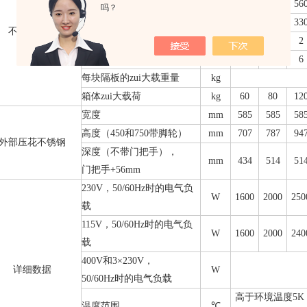
高度
mm
320
400
56
吗？
深度（带风扇，减39mm）
mm
250
330
33
不锈钢内腔
不锈钢格栅板（标准配置）
数量
1
1
2
zui大搁板数
数量
3
4
6
每块隔板的zui大载重量
kg
箱体zui大载荷
kg
60
80
12
宽度
mm
585
585
58
高度（450和750带脚轮）
mm
707
787
94
外部压花不锈钢
深度（不带门把手），
mm
434
514
51
门把手+56mm
230V
，50/60Hz时的电气负
W
1600
2000
250
载
115V
，50/60Hz时的电气负
W
1600
2000
240
载
400V
和3×230V，
详细数据
W
50/60Hz
时的电气负载
高于环境温度5K（UN
温度范围
℃