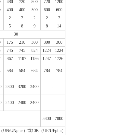
0
480
720
800
720
1200
0
400
400
500
600
600
2
2
2
2
2
5
8
9
8
14
30
0
175
210
300
300
300
5
745
745
824
1224
1224
7
867
1107
1186
1247
1726
4
584
584
684
784
784
0
2800
3200
3400
-
0
2400
2400
2400
-
-
5800
7000
/UNplus）或10K（UF/UFplus)