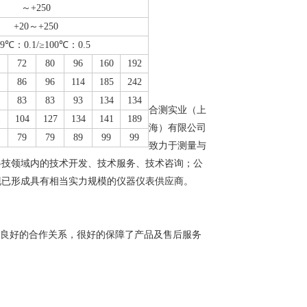
～+250
+20
～+250
.9℃
：0.1/≥100℃：0.5
72
80
96
160
192
86
96
114
185
242
83
83
93
134
134
合测实业（上
1
104
127
134
141
189
海）有限公司
79
79
89
99
99
致力于测量与
科技领域内的技术开发、技术服务、技术咨询；公
现已形成具有相当实力规模的仪器仪表供应商。
了良好的合作关系，很好的保障了产品及售后服务