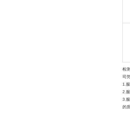
检
司
1
2.
3
的