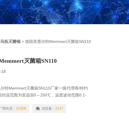
雅马拓灭菌锅
> 德国美墨尔特Memmert灭菌箱SN110
mmert灭菌箱SN110
-18
特Memmert灭菌箱SN110厂家一级代理商/特约
菌箱控温范围为室温加5～250℃，温度波动范围0.1-
0×480×400mm，外形尺寸为745×867×584mm,还
灭菌箱。
厂商性质：
代理商
浏览量：
2547