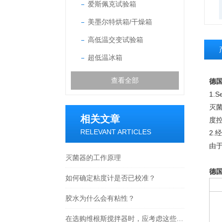
爱斯佩克试验箱
美墨尔特烘箱/干燥箱
高低温交变试验箱
超低温冰箱
查看全部
德国
1.S
灭
相关文章
度
RELEVANT ARTICLES
2.
由于
灭菌器的工作原理
德国
如何确定粘度计是否已校准？
胶水为什么会有粘性？
在选购维根斯搅拌器时，应考虑这些因素