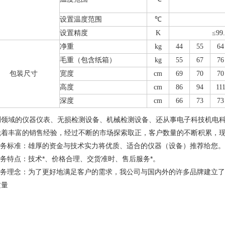
设置温度范围
℃
设置精度
K
≤99
净重
kg
44
55
64
毛重（包含纸箱）
kg
55
67
76
包装尺寸
宽度
cm
69
70
70
高度
cm
86
94
11
深度
cm
66
73
73
测领域的仪器仪表、无损检测设备、机械检测设备、还从事电子科技机电
凭着丰富的销售经验，经过不断的市场探索取正，客户数量的不断积累，
.服务标准：雄厚的资金与技术实力将优质、适合的仪器（设备）推荐给您。
服务特点：技术*、价格合理、交货准时、售后服务*。
.服务理念：为了更好地满足客户的需求，我公司与国内外的许多品牌建立
质量