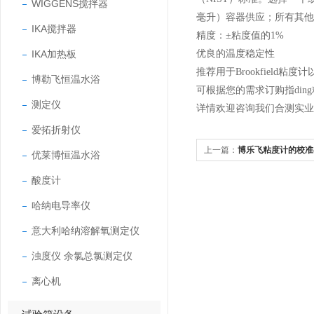
WIGGENS搅拌器
毫升）容器供应；所有其他规
IKA搅拌器
精度：±粘度值的1%
IKA加热板
优良的温度稳定性
推荐用于Brookfield
博勒飞恒温水浴
可根据您的需求订购指din
测定仪
详情欢迎咨询我们合测实业
爱拓折射仪
上一篇：
博乐飞粘度计的校准
优莱博恒温水浴
酸度计
哈纳电导率仪
意大利哈纳溶解氧测定仪
浊度仪 余氯总氯测定仪
离心机