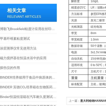
解析度
1mg/L
精度@25℃
LR：读数±4
相关文章
方法标准
参照EPA推荐
RELEVANT ARTICLES
光源
发光二极管
光检测器
硅光电池
博勒飞Brookfield粘度计应用在丝印油墨性能的检测
带宽
8nm
甲基纤维素粘度测试
带宽精度
1.0nm
数据存储
50个读数
涂层测厚仪常见使用方法
电源
3x1.5V A
磁力搅拌器在恒温水浴中的应用
自动关机
15分钟无操
适用环境
0 to 50
探伤仪的作用
尺寸
主机尺寸：142
BINDER培养箱用于食品中病原体的检测
重量
主机重量：
标准配置
主机，玻璃比
BINDER 宾德CO₂培养箱在生物医药行业的应用
Binder恒温恒湿箱在汽车耐久度测试的应用
上一篇：
意大利哈纳HANNA铂