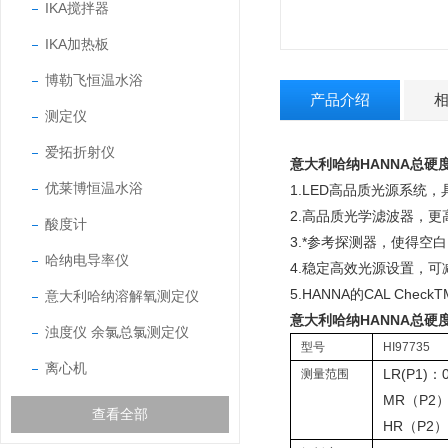
IKA搅拌器
IKA加热板
博勒飞恒温水浴
产品介绍
测定仪
爱拓折射仪
意大利哈纳HANNA总硬度测
优莱博恒温水浴
1.LED高品质光源系统
2.高品质光学滤波器，
酸度计
3.*参考探测器，使得
哈纳电导率仪
4.稳定高效光源设置，
5.HANNA的CAL Check
意大利哈纳溶解氧测定仪
意大利哈纳HANNA总硬度测
浊度仪 余氯总氯测定仪
型号
HI97735
离心机
LR(P1)：
测量范围
MR（P2）
查看全部
HR（P2）