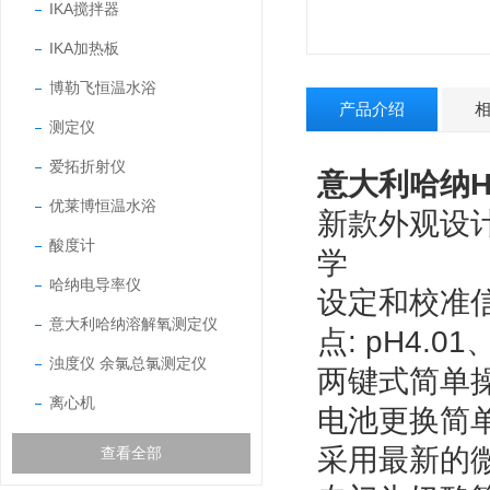
IKA搅拌器
IKA加热板
博勒飞恒温水浴
产品介绍
测定仪
爱拓折射仪
意大利哈纳HA
优莱博恒温水浴
新款外观设
酸度计
学
哈纳电导率仪
设定和校准
意大利哈纳溶解氧测定仪
点: pH4.01
浊度仪 余氯总氯测定仪
两键式简单操
离心机
电池更换简单
采用最新的
查看全部