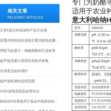
专门为奶酪等
适用于农业
相关文章
RELEVANT ARTICLES
意大利哈纳HA
型号
HI99165
又有5批次外墙涂料产品不合格
pH
-2.00 to
测量范围
美墨尔特恒温恒湿箱主要功能包括哪些？
℃
-5.0 to 
pH
0.01pH
解析度
博勒飞粘度计：精确测量的行业标准
℃
0.1℃，0.
超声波流量计原理应用技术参数
pH
±0.02pH
测量精度
℃
±0.5℃（≤
光泽度仪如何维护
自动1、2点
酸度校准
（pH4.01、7
超声波检测的适用范围
温度补偿
自动温度补偿：-5
UV灯故障原因及处理办法
电极类型
FC242D不
电源模式
3*1.5V A
BINDER培养箱用于食品中病原体的检测
使用环境
0 to 50.0℃（