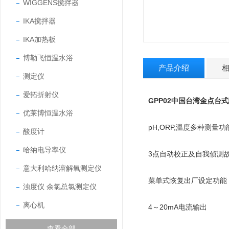
WIGGENS搅拌器
IKA搅拌器
IKA加热板
博勒飞恒温水浴
产品介绍
测定仪
爱拓折射仪
GPP02中国台湾金点台
优莱博恒温水浴
pH,ORP,温度多种测量功
酸度计
哈纳电导率仪
3点自动校正及自我侦测
意大利哈纳溶解氧测定仪
菜单式恢复出厂设定功能
浊度仪 余氯总氯测定仪
离心机
4～20mA电流输出
查看全部