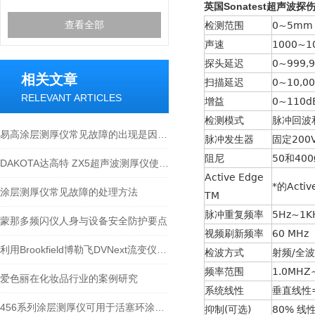
英国Sonatest超声波探伤仪S
查看全部
检测范围
0~5mm
声速
1000~1
探头延迟
0~999,9
相关文章
扫描延迟
0~10,
RELEVANT ARTICLES
增益
0~110d
检测模式
脉冲回波
易高涂层测厚仪常见故障的出现是因为什么原因
脉冲发生器
固定200
阻尼
50和40
DAKOTA达高特 ZX5超声波测厚仪使用方法
Active Edge
*的Act
涂层测厚仪常见故障的处理方法
TM
脉冲重复频率
5Hz~1
蒙那多频闪仪人身与设备安全防护要点
视频刷新频率
60 MHz
利用Brookfield博勒飞DVNext流变仪测定麦芽糖醇液的粘度
检波方式
射频/全波
频率范围
1.0MHZ
爱色丽在化妆品行业的案例研究
系统线性
垂直线性=
456系列涂层测厚仪可用于活塞环涂层厚度测量
抑制(可选)
80% 