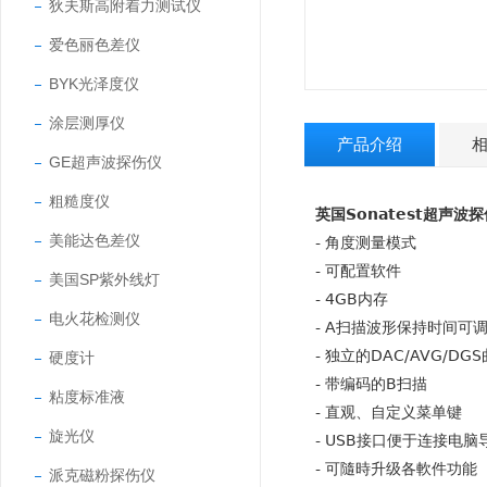
狄夫斯高附着力测试仪
爱色丽色差仪
BYK光泽度仪
涂层测厚仪
产品介绍
GE超声波探伤仪
粗糙度仪
英国Sonatest超声波探伤
美能达色差仪
- 角度测量模式
- 可配置软件
美国SP紫外线灯
- 4GB内存
电火花检测仪
- A扫描波形保持时间可
- 独立的DAC/AVG/DG
硬度计
- 带编码的B扫描
粘度标准液
- 直观、自定义菜单键
旋光仪
- USB接口便于连接电脑
- 可隨時升级各軟件功能
派克磁粉探伤仪