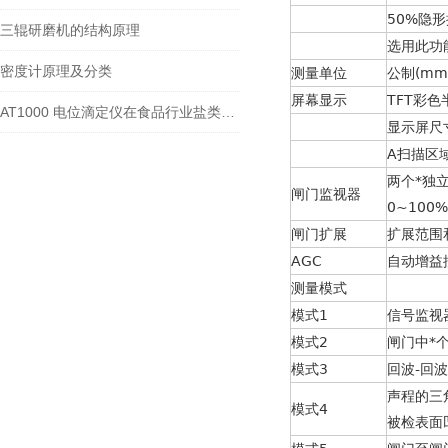
50%隐
三辊研磨机的结构原理
选用此功
密度计原理及分类
测量单位
公制(mm
屏幕显示
TFT彩色
AT1000 电位滴定仪在食品行业盐类检测中的应用
显示屏尺寸
A扫描区域
两个*独
闸门监视器
0~10
闸门扩展
扩展范围
AGC
自动增益
测量模式
模式1
信号监视
模式2
闸门中*
模式3
回波-回
声程的三
模式4
被检表面