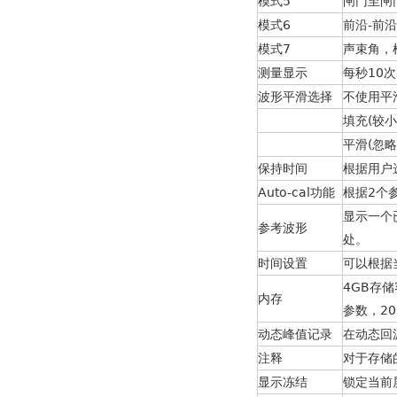
模式5
闸门至闸
模式6
前沿-前
模式7
声束角，
测量显示
每秒10
波形平滑选择
不使用平
填充(较
平滑(忽
保持时间
根据用户
Auto-cal功能
根据2个
显示一个
参考波形
处。
时间设置
可以根据
4GB存
内存
参数，20
动态峰值记录
在动态回
注释
对于存储
显示冻结
锁定当前