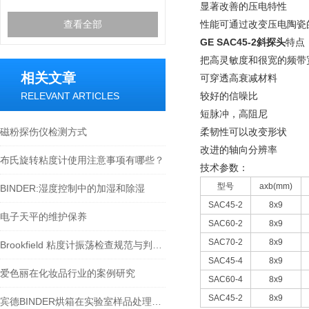
显著改善的压电特性
查看全部
性能可通过改变压电陶瓷
GE SAC45-2
斜探头
特点
把高灵敏度和很宽的频带
相关文章
可穿透高衰减材料
RELEVANT ARTICLES
较好的信噪比
短脉冲，高阻尼
磁粉探伤仪检测方式
柔韧性可以改变形状
改进的轴向分辨率
布氏旋转粘度计使用注意事项有哪些？
技术参数：
型号
axb(mm)
BINDER:湿度控制中的加湿和除湿
SAC45-2
8x9
电子天平的维护保养
SAC60-2
8x9
SAC70-2
8x9
Brookfield 粘度计振荡检查规范与判定标准
SAC45-4
8x9
爱色丽在化妆品行业的案例研究
SAC60-4
8x9
SAC45-2
8x9
宾德BINDER烘箱在实验室样品处理中的应用