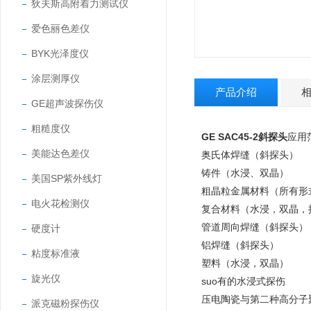
狄夫斯高附着力测试仪
爱色丽色差仪
BYK光泽度仪
涂层测厚仪
产品介绍
GE超声波探伤仪
粗糙度仪
GE SAC45-2
斜探头
应用
美能达色差仪
奥氏体焊缝（斜探头）
铸件（水浸、双晶）
美国SP紫外线灯
粗晶粒金属材料（所有形
电火花检测仪
复合材料（水浸，双晶，
管道周向焊缝（斜探头）
硬度计
铝焊缝（斜探头）
粘度标准液
塑料（水浸，双晶）
旋光仪
suo有的水浸式探伤
压电陶瓷与第二种高分子
派克磁粉探伤仪