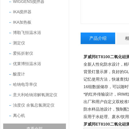
WIGGENS搅拌器
IKA搅拌器
IKA加热板
博勒飞恒温水浴
产品介绍
测定仪
爱拓折射仪
罗威邦ET8100二氧化硅
优莱博恒温水浴
全新人性化防水设计，精
背景灯显示屏，良好的G
酸度计
记忆使用方法，快速查找
哈纳电导率仪
16组数据储存，可以随
*的红外传输设计，IRI
意大利哈纳溶解氧测定仪
出厂和用户自定义双校准
浊度仪 余氯总氯测定仪
防水样品池设计，预制配
离心机
应用于水处理、废水/饮
罗威邦ET8100二氧化硅
查看全部