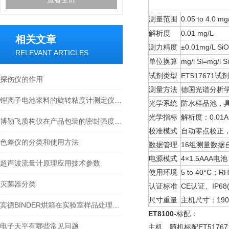
测量范围
0.05 to 4.0 mg
解析度
0.01 mg/L
相关文章
测力精度
±0.01mg/L SiO
RELEVANT ARTICLES
单位换算
mg/l Si=mg/l S
试剂类型
ET517671试
探伤仪的作用
测量方法
德国光谱分析学
锂离子电池浆料的旋转粘度计测定仪选型及测试方法参考
光学系统
防水样品池，具有
光学指标
解析度：0.01A 
博勒飞质构仪在产品包装的密封强度中的应用
校准模式
自动零点校正
色差仪的分类和使用方法
数据管理
16组测量数据
电源模式
4×1.5AAA
超声波流量计原理应用技术参数
使用环境
5 to 40°C；R
灭菌器分类
认证标准
CE认证、IP6
尺寸重量
主机尺寸：190×
宾德BINDER烘箱在实验室样品处理中的应用
ET8100
-标配：
电子天平有哪些常见问题
主机、随机标配ET51767