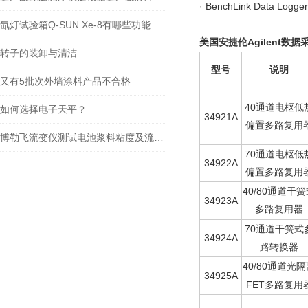
· BenchLink Da
氙灯试验箱Q-SUN Xe-8有哪些功能及亮点
美国安捷伦Agilent数据采
转子的装卸与清洁
型号
说明
又有5批次外墙涂料产品不合格
40
通道电枢低
如何选择电子天平？
34921A
偏置多路复用
博勒飞流变仪测试电池浆料粘度及流变曲线
70
通道电枢低
34922A
偏置多路复用
40/80
通道干簧
34923A
多路复用器
70
通道干簧式
34924A
路转换器
40/80
通道光隔
34925A
FET
多路复用