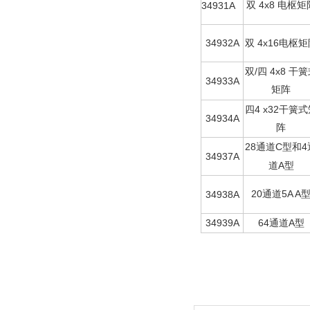
4x8
34931A
双
电枢矩
34932A
4x16
双
电枢矩
/
4x8
双
四
干簧
34933A
矩阵
4 x32
四
干簧式
34934A
阵
28
C
4
通道
型和
34937A
A
道
型
20
5A A
34938A
通道
34939A
64
A
通道
型