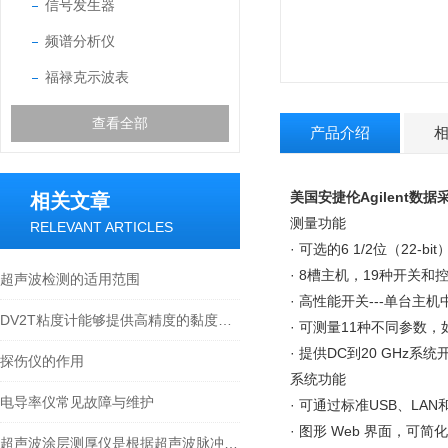
信号发生器
频谱分析仪
福禄克示波表
查看全部
产品介绍
美国安捷伦Agilent数据采
相关文章
测量功能
RELEVANT ARTICLES
· 可选的6 1/2位（22-
· 8槽主机，19种开关
超声波检测的适用范围
· 高性能开关---单台主
DV2T粘度计能够提供高精度的黏度测量结果
· 可测量11种不同参数
· 提供DC到20 GHz系
探伤仪的作用
系统功能
电导率仪常见故障与维护
· 可通过标准USB、LAN和
· 图形 Web 界面，可
超声波涂层测厚仪是根据超声波脉冲反射原理来进行厚度测量的