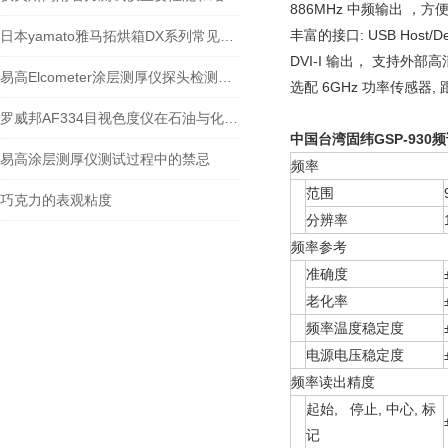
886MHz 中频输出 ，
丰富的接口: USB Host/Devic
日本yamato雅马拓烘箱DX系列常见问题
DVI-I 输出， 支持外部
易高Elcometer涂层测厚仪探头检测不到怎么办
选配 6GHz 功率传感器, 
罗威邦AF334目视色度仪在石油与化工领域的广泛应用
中国台湾固纬GSP-930
易高涂层测厚仪测试过程中的禁忌
频率
范围
巧克力的表观粘度
分辨率
频率参考
准确度
老化率
频率温度稳定度
电源电压稳定度
频率读出精度
起始, 停止, 中心, 标
记