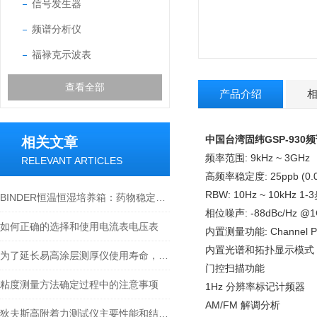
信号发生器
频谱分析仪
福禄克示波表
查看全部
产品介绍
中国台湾固纬GSP-930
相关文章
频率范围: 9kHz ~ 3GHz
RELEVANT ARTICLES
高频率稳定度: 25ppb (0.0
RBW: 10Hz ~ 10kHz 1
BINDER恒温恒湿培养箱：药物稳定性试验和稳定性试验若干常见问题！
相位噪声: -88dBc/Hz @1GH
如何正确的选择和使用电流表电压表
内置测量功能: Channel Powe
内置光谱和拓扑显示模式
为了延长易高涂层测厚仪使用寿命，使用时需要注意哪些问题
门控扫描功能
粘度测量方法确定过程中的注意事项
1Hz 分辨率标记计频器
AM/FM 解调分析
狄夫斯高附着力测试仪主要性能和结构原理