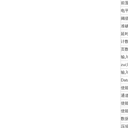
前
电
阈
准
延
计
页
输
zu
输
Dat
使
通
使
使
数
压