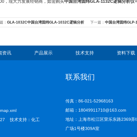
900，现大力发展经销商，如需购买
中国台湾固纬
GLA-1132C
逻辑分析仪
篇：
GLA-1032C中国台湾固纬GLA-1032C逻辑分析
下一篇：
中国台湾固纬GLP-
闻资讯
产品展示
技术支持
资料下载
联系我们
传真：86-021-52968163
邮箱：18049911710@163.com
emap.xml
地址：上海市松江区荣乐东路2369弄
27 技术支持：
化工
广场1号楼309A室