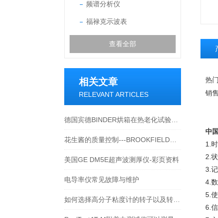
频谱分析仪
福禄克示波表
查看全部
相关文章
热
销
RELEVANT ARTICLES
德国宾德BINDER烘箱在热老化试验中的应用
中
花生酱的质量控制---BROOKFIELD流变仪之应用
1.
2.
美国GE DM5E超声波测厚仪-彩页资料
3.
电导率仪常见故障与维护
4.
5
如何选择高分子粘度计的转子以及转子清洗
6.