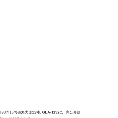
8弄15号银海大厦22楼,
GLA-1132C
厂商公开价