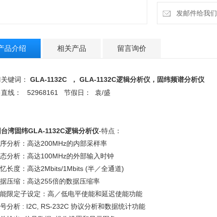
发邮件给我们：18
产品介绍
相关产品
留言询价
GLA-1132C
GLA-1132C
逻辑分析仪
门关键词：
，
，固纬频谱分析仪
52968161
/
售直线：
节假日：
袁
盛
国台湾
固纬GLA-1132C逻辑分析仪
-特点：
时序分析：高达200MHz的内部采样率
状态分析：高达100MHz的外部输入时钟
记忆长度：高达2Mbits/1Mbits (半／全通道)
数据压缩：高达255倍的数据压缩率
.使能限定子设定：高／低电平使能和延迟使能功能
信号分析 : I2C, RS-232C 协议分析和数据统计功能