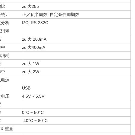
缩比
zui大255
号统计
正／负半周数, 自定条件周期数
议分析
I
C, RS-232C
2
流消耗
态
zui大 200mA
作中
zui大400mA
源消耗
态
zui大 1W
作中
zui大 2W
电电源
口
USB
作电压
4.5V ~ 5.5V
度
作
0°C ~ 50°C
存
-40°C ~ 80°C
& 重量