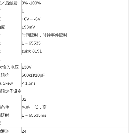
置／后触发
0%~100%
平
1
值
+6V ~ -6V
确度
±93mV
时
时间延时，时钟事件延时
数
1 ~ 65535
数
zui大 8191
入
i大输入电压
±30V
入阻抗
500kΩ/10pF
a Skew
< 1.5ns
能限定子设定
道
32
能条件
忽略，低，高
能延时
1 ~ 65535ms
据
缩通道
24