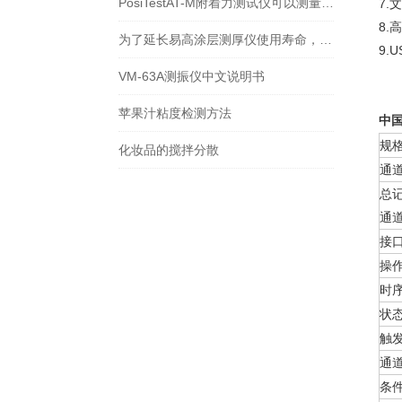
PosiTestAT-M附着力测试仪可以测量曲面吗？
7.
8.高
为了延长易高涂层测厚仪使用寿命，使用时需要注意哪些问题
9.
VM-63A测振仪中文说明书
苹果汁粘度检测方法
中国
规
化妆品的搅拌分散
通
总
通
接
操
时
状
触
通
条