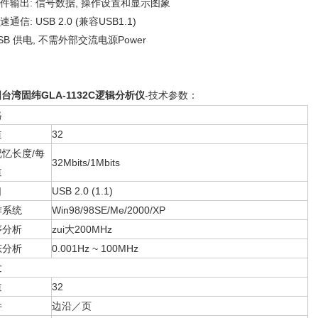
文件输出: 信号数据, 操作设置和显示图象
速通信: USB 2.0 (兼容USB1.1)
USB 供电, 不需外部交流电源Power
台湾固纬GLA-1132C逻辑分析仪
-
技术参数：
格
道
32
记忆长度/每
32Mbits/1Mbits
道
口
USB 2.0 (1.1)
作系统
Win98/98SE/Me/2000/XP
序分析
zui大200MHz
态分析
0.001Hz ~ 100MHz
发
道
32
件
边沿／页