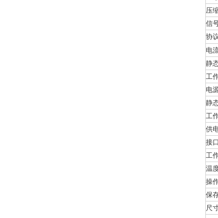
压
信
协
电
静
工
电
静
工
供
接
工
温
操
保
尺寸