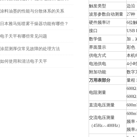
触发类型
边沿
涂料油墨的性能与分散体系的关系
波形参数自动测量
27
种
硬件频率计
6
位
日本雅马拓喷雾干燥器功能有哪些？
接口
USB 
电子天平有哪些常见问题
数学值
加，
界面显示
彩色，
涂层测厚仪常见故障的处理方法
供电方式
本机
如何使用和清洁电子天平
电池供电
4
小
附加功能
数字
万用表部分
量程
600
Ω
电阻测量
600
直流电压测量
600m
600m
交流电压测量
频率＜
（45Hz︿400Hz）
频率≥