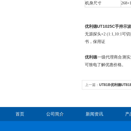
机身尺寸
268
×
优利德
UT1025C手持示
无源探头×2 (1:1,10:
书，保用证
优利德
一级代理商合测实
可致电了解优惠价格。
上一篇：
UT81B优利德UT8
首页
公司简介
新闻资讯
产