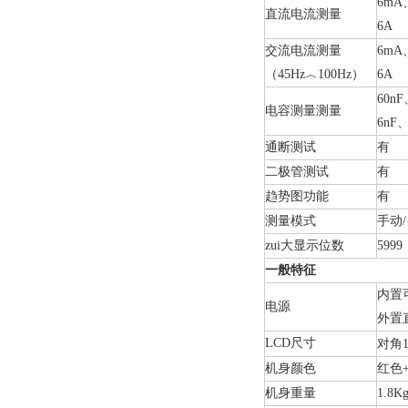
6mA
直流电流测量
6A
交流电流测量
6mA
（45Hz︿100Hz）
6A
60nF
电容测量测量
6nF
通断测试
有
二极管测试
有
趋势图功能
有
测量模式
手动
zui大显示位数
5999
一般特征
内置可
电源
外置直
LCD
尺寸
对角
机身颜色
红色
机身重量
1.8K