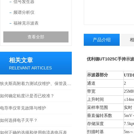
信号发生器
频谱分析仪
福禄克示波表
查看全部
产品介绍
优利德
UT1025C手持示
相关文章
RELEVANT ARTICLES
示波器部分
UTD1
狄夫斯高附着力测试仪维护、保管及运输需要怎么进行
通道
2
带宽
25MH
如何确定粘度计是否已校准？
上升时间
≤14ns
采样率范围
实时：
电导率仪常见故障与维护
垂直偏转系数
5mV
如何选择电子天平？
存储深度
7.5kp
扫描时基
5ns
～5
如何正确的选择和使用电流表电压表