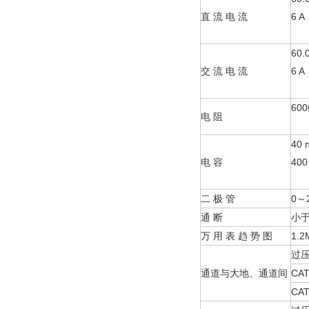
直 流 电 流
6 A
60.
交 流 电 流
6 A
600
电 阻
40 
电 容
400
二 极 管
0～2
通 断
小于
万 用 表 趋 势 图
1.
过
通道与大地、通道间
CAT
CAT