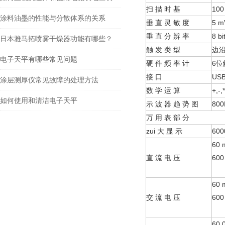
扫 描 时 基
100
涂料油墨的性能与分散体系的关系
垂 直 灵 敏 度
5 m
垂 直 分 辨 率
8 bi
日本雅马拓喷雾干燥器功能有哪些？
触 发 类 型
边
电子天平有哪些常见问题
硬 件 频 率 计
6
接 口
USB
涂层测厚仪常见故障的处理方法
数 学 运 算
+,-,
如何使用和清洁电子天平
示 波 器 趋 势 图
80
万 用 表 部 分
zui 大 显 示
600
60 
直 流 电 压
600
60 
交 流 电 压
600
60.