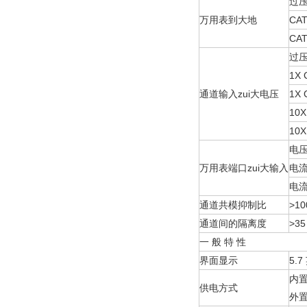
过
万用表到大地
CA
CAT
过
1X 
通道输入zui大电压
1X 
10X
10X
电
万用表端口zui大输入
电
电
通道共模抑制比
>10
通道间的隔离度
>35
一 般 特 性
界面显示
5.7
内置
供电方式
外置