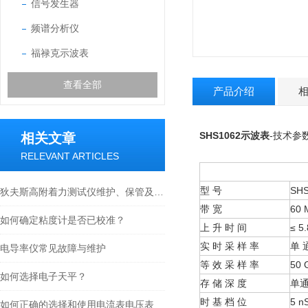
信号发生器
频谱分析仪
福禄克示波表
查看全部
产品介绍
SHS1062示波表
-技术参
相关文章
RELEVANT ARTICLES
型 号
SHS
狄夫斯高附着力测试仪维护、保管及运输需要怎么进行
带 宽
60 
如何确定粘度计是否已校准？
上 升 时 间
≤ 5.
实 时 采 样 率
单 通
电导率仪常见故障与维护
等 效 采 样 率
50 
如何选择电子天平？
存 储 深 度
单通
时 基 档 位
5 n
如何正确的选择和使用电流表电压表