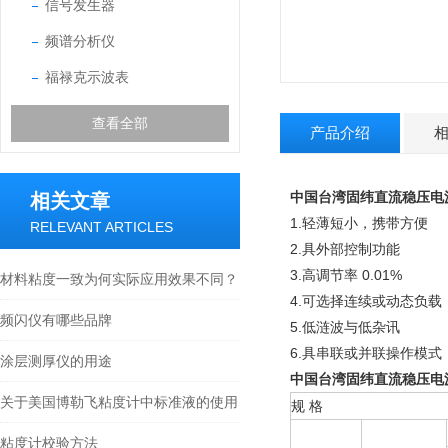
信号发生器
频谱分析仪
福禄克示波表
查看全部
产品介绍
中国台湾固纬直流稳压电源G
相关文章
1.轻薄短小，携带方便
RELEVANT ARTICLES
2.具外部控制功能
3.高调节率 0.01%
材料粘度一致为何实际应用效果不同？
4.可选择连续或动态负载
频闪仪有哪些品牌
5.低涟波与低杂讯
6.具串联或并联操作模式
涂层测厚仪的用途
中国台湾固纬直流稳压电源G
关于美国博勒飞粘度计中标准液的使用
规 格
粘度计校验方法