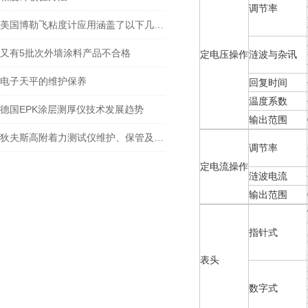
调节率
美国博勒飞粘度计应用涵盖了以下几个方面
又有5批次外墙涂料产品不合格
定电压操作
涟波与杂讯
电子天平的维护保养
回复时间
温度系数
德国EPK涂层测厚仪技术发展趋势
输出范围
狄夫斯高附着力测试仪维护、保管及运输需要怎么进行
调节率
定电流操作
涟波电流
输出范围
指针式
表头
数字式