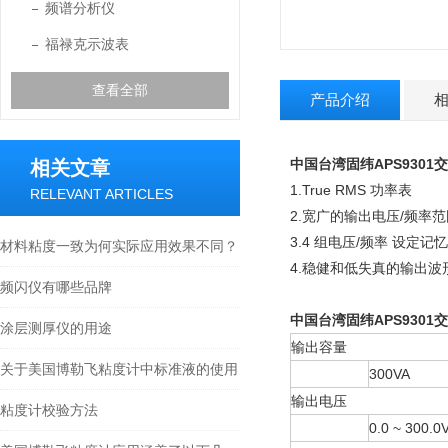
频谱分析仪
福禄克示波表
查看全部
产品介绍
中国台湾固
纬
APS9301
相关文章
1.True RMS 功率表
RELEVANT ARTICLES
2.宽广的输出电压/频率范
3.4 组电压/频率 设定记
材料粘度一致为何实际应用效果不同？
4.稳健和低失真的输出波
频闪仪有哪些品牌
中国台湾固
纬
APS9301
涂层测厚仪的用途
输出容量
关于美国博勒飞粘度计中标准液的使用
300VA
输出电压
粘度计校验方法
0.0 ~ 300.