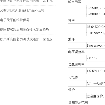
美国博勒飞粘度计应用涵盖了以下几个方面
输出电流
0~150V, 2.
又有5批次外墙涂料产品不合格
0~300V 1.3
电子天平的维护保养
频率
45.0~500.0H
德国EPK涂层测厚仪技术发展趋势
0.1Hz/step 
狄夫斯高附着力测试仪维护、保管及运输需要怎么进行
波形
Sine wave, 
电压调整率
< 0.1%
负载调整率
+ 0.5% + 0.
记忆体
4组, 手动
保护
过温度保护
量测显示范围